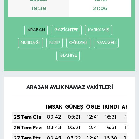
19:39
21:06
ARABAN
GAZİANTEP
KARKAMIŞ
NURDAĞI
NİZİP
OĞUZELİ
YAVUZELİ
İSLAHİYE
ARABAN AYLIK NAMAZ VAKITLERI
İMSAK
GÜNEŞ
ÖĞLE
İKINDI
AKŞA
25 Tem Cts
03:42
05:21
12:41
16:31
19:51
26 Tem Paz
03:43
05:21
12:41
16:31
19:50
27 Tem Pts
03:45
05:22
12:41
16:30
19:49