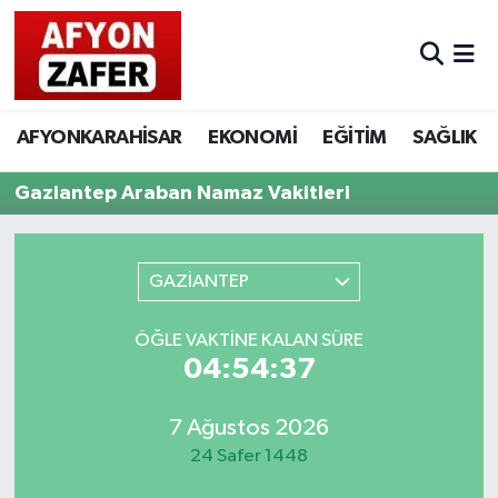
AFYONKARAHİSAR
EKONOMİ
EĞİTİM
SAĞLIK
Gaziantep Araban Namaz Vakitleri
GAZİANTEP
ÖĞLE VAKTINE KALAN SÜRE
04:54:37
7 Ağustos 2026
24 Safer 1448