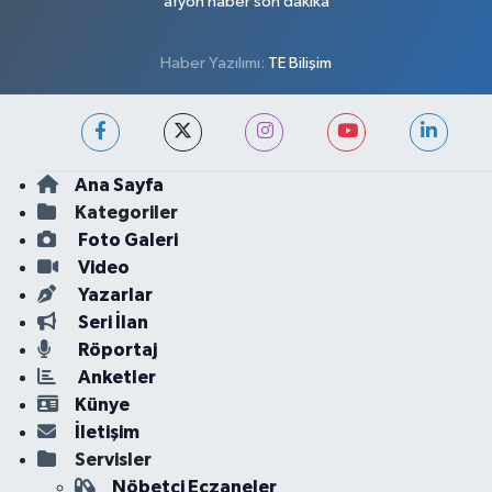
afyon haber son dakika
Haber Yazılımı:
TE Bilişim
Ana Sayfa
Kategoriler
Foto Galeri
Video
Yazarlar
Seri İlan
Röportaj
Anketler
Künye
İletişim
Servisler
Nöbetçi Eczaneler