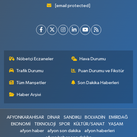
[email protected]
Nöbetçi Eczaneler
Hava Durumu
Trafik Durumu
Puan Durumu ve Fikstür
Tüm Manşetler
Son Dakika Haberleri
Haber Arşivi
AFYONKARAHİSAR
DİNAR
SANDIKLI
BOLVADİN
EMİRDAĞ
EKONOMİ
TEKNOLOJİ
SPOR
KÜLTÜR/SANAT
YAŞAM
afyon haber
afyon son dakika
afyon haberleri