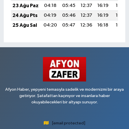
23 Ağu Paz
04:18
05:45
12:37
16:19
19:19
24 Ağu Pts
04:19
05:46
12:37
16:19
19:18
25 Ağu Sal
04:20
05:47
12:36
16:18
19:16
Afyon Haber, yepyeni temasıyla sadelik ve modernizmi bir araya
getiriyor. Şatafattan kaçınıyor ve insanlara haber
okuyabilecekleri bir altyapı sunuyor.
[email protected]