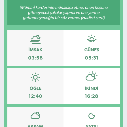
(Mümin) kardeşinle münakaşa etme, onun hoşuna
gitmeyecek şakalar yapma ve ona yerine
getiremeyeceğin bir söz verme. (Hadis-i şerif)
İMSAK
GÜNEŞ
03:58
05:31
ÖĞLE
İKINDI
12:40
16:28
AKŞAM
YATSI