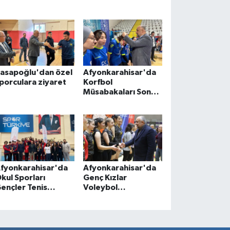
asapoğlu'dan özel
Afyonkarahisar'da
porculara ziyaret
Korfbol
Müsabakaları Sona
Erdi
fyonkarahisar'da
Afyonkarahisar'da
kul Sporları
Genç Kızlar
ençler Tenis
Voleybol
üsabakaları
müsabakaları
amamlandı
tamamlandı