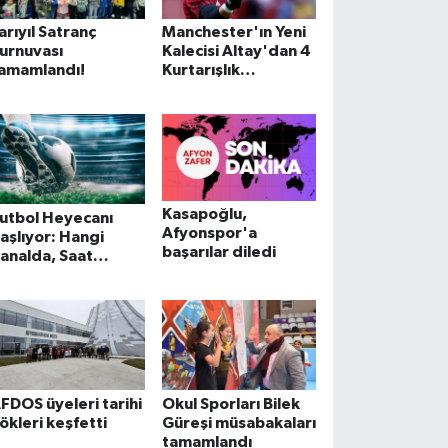
arıyıl Satranç
Manchester'ın Yeni
urnuvası
Kalecisi Altay'dan 4
amamlandı!
Kurtarışlık
Galibiyet!
Kasapoğlu,
utbol Heyecanı
Afyonspor'a
aşlıyor: Hangi
başarılar diledi
analda, Saat
açta? Eksik
lma,FutbolKaçırm
!
FDOS üyeleri tarihi
Okul Sporları Bilek
ökleri keşfetti
Güreşi müsabakaları
tamamlandı