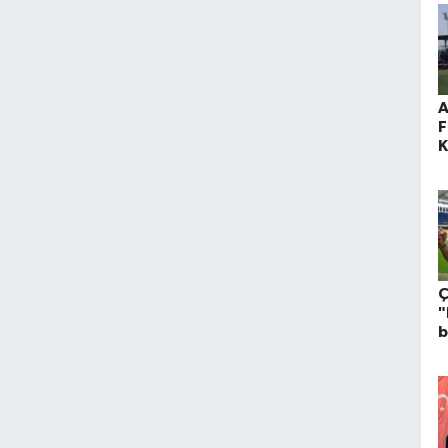
A
F
K
b
Ç
"
b
h
ş