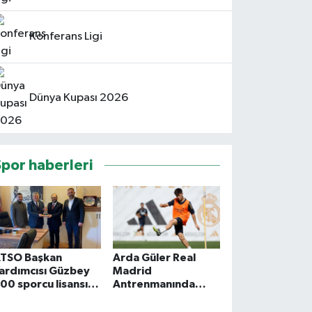
Konferans Ligi
Dünya Kupası 2026
Spor haberleri
TSO Başkan
Arda Güler Real
ardımcısı Güzbey
Madrid
00 sporcu lisansı
Antrenmanında
erdik
Parlıyor: Modric'i
Çileden Çıkardı