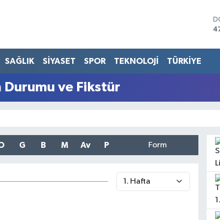
D
4
E
5
S
SAĞLIK
SİYASET
SPOR
TEKNOLOJİ
TÜRKİYE
6
G
n Durumu ve Fikstür
6
B
1
B
6
O
G
B
M
Av
P
Form