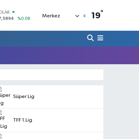
°
OLAR
19
Merkez
7,5894
%0.08
URO
5,0398
%-0.02
TERLİN
4,1581
%0.16
RAM ALTIN
508.83
%4.44
İST100
3.703
%11
ITCOIN
4.927,78
%1.32
Süper Lig
TFF 1.Lig