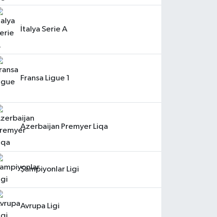
İtalya Serie A
Fransa Ligue 1
Azerbaijan Premyer Liqa
Şampiyonlar Ligi
Avrupa Ligi