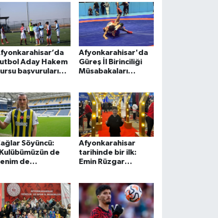
fyonkarahisar’da
Afyonkarahisar'da
utbol Aday Hakem
Güreş İl Birinciliği
ursu başvuruları
Müsabakaları
aşladı
tamamlandı
ağlar Söyüncü:
Afyonkarahisar
Kulübümüzün de
tarihinde bir ilk:
enim de
Emin Rüzgar
edeflerim
Gürpınar Satranç
ampiyonluk"
Milli Takım havuzuna
girdi