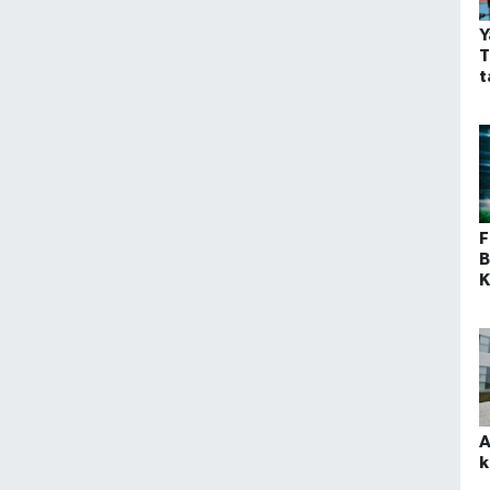
Y
T
t
F
B
K
K
O
a
A
k