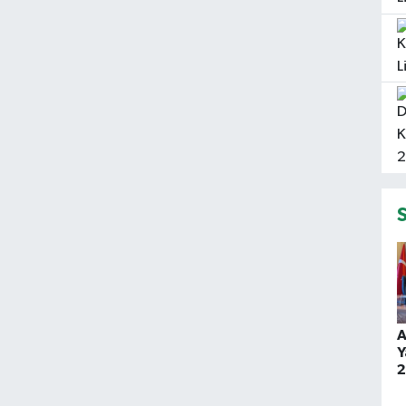
A
Y
2
v