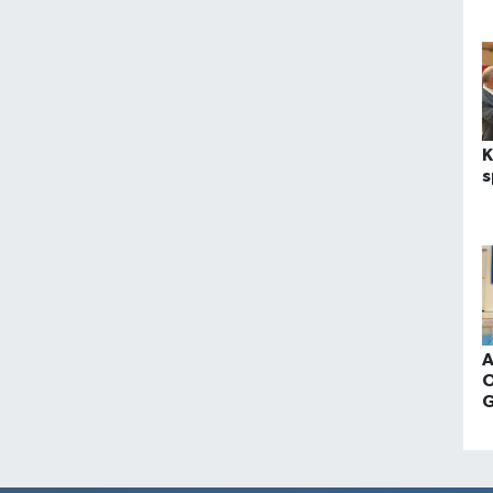
K
s
A
O
G
M
t