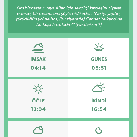
Kim bir hastayı veya Allah için sevdiği kardeşini ziyaret
ederse, bir melek, ona şöyle nidâ eder: "Ne iyi yaptın,
yürüdüğün yol ne hoş, (bu ziyaretle) Cennet'te kendine
bir köşk hazırladın!" (Hadis-i şerif)
İMSAK
GÜNEŞ
04:14
05:51
ÖĞLE
İKINDI
13:04
16:54