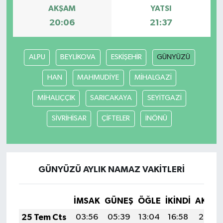
AKŞAM
YATSI
20:06
21:37
ALPU
BEYLİKOVA
ESKİŞEHİR
GÜNYÜZÜ
HAN
MAHMUDİYE
MİHALGAZİ
MİHALIÇÇIK
SARICAKAYA
SEYİTGAZİ
SİVRİHİSAR
ÇİFTELER
İNÖNÜ
GÜNYÜZÜ AYLIK NAMAZ VAKITLERI
İMSAK
GÜNEŞ
ÖĞLE
İKINDI
AKŞA
25 Tem Cts
03:56
05:39
13:04
16:58
20:20