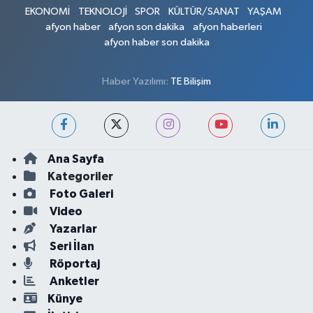
EKONOMİ
TEKNOLOJİ
SPOR
KÜLTÜR/SANAT
YAŞAM
afyon haber
afyon son dakika
afyon haberleri
afyon haber son dakika
Haber Yazılımı:
TE Bilişim
Ana Sayfa
Kategoriler
Foto Galeri
Video
Yazarlar
Seri İlan
Röportaj
Anketler
Künye