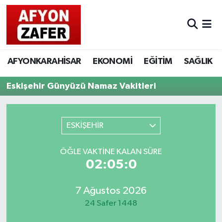
AFYONKARAHİSAR
EKONOMİ
EĞİTİM
SAĞLIK
Eskişehir Günyüzü Namaz Vakitleri
ESKİŞEHİR
ÖĞLE VAKTINE KALAN SÜRE
02:05:0
7 Ağustos 2026
24 Safer 1448