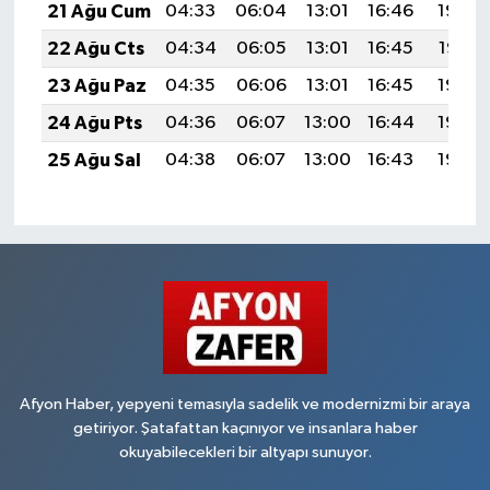
21 Ağu Cum
04:33
06:04
13:01
16:46
19:48
22 Ağu Cts
04:34
06:05
13:01
16:45
19:47
23 Ağu Paz
04:35
06:06
13:01
16:45
19:46
24 Ağu Pts
04:36
06:07
13:00
16:44
19:44
25 Ağu Sal
04:38
06:07
13:00
16:43
19:43
Afyon Haber, yepyeni temasıyla sadelik ve modernizmi bir araya
getiriyor. Şatafattan kaçınıyor ve insanlara haber
okuyabilecekleri bir altyapı sunuyor.