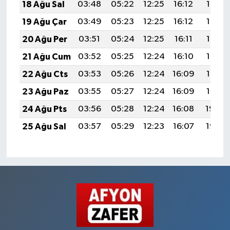
18 Ağu Sal
03:48
05:22
12:25
16:12
19:18
19 Ağu Çar
03:49
05:23
12:25
16:12
19:16
20 Ağu Per
03:51
05:24
12:25
16:11
19:15
21 Ağu Cum
03:52
05:25
12:24
16:10
19:13
22 Ağu Cts
03:53
05:26
12:24
16:09
19:12
23 Ağu Paz
03:55
05:27
12:24
16:09
19:10
24 Ağu Pts
03:56
05:28
12:24
16:08
19:09
25 Ağu Sal
03:57
05:29
12:23
16:07
19:07