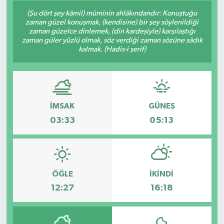
(Şu dört şey kâmil) müminin ahlâkındandır: Konuştuğu
zaman güzel konuşmak, (kendisine) bir şey söylenildiği
zaman güzelce dinlemek, (din kardeşiyle) karşılaştığı
zaman güler yüzlü olmak, söz verdiği zaman sözüne sâdık
kalmak. (Hadis-i şerif)
İMSAK
GÜNEŞ
03:33
05:13
ÖĞLE
İKINDI
12:27
16:18