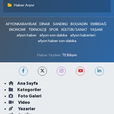
Haber Arşivi
AFYONKARAHİSAR
DİNAR
SANDIKLI
BOLVADİN
EMİRDAĞ
EKONOMİ
TEKNOLOJİ
SPOR
KÜLTÜR/SANAT
YAŞAM
afyon haber
afyon son dakika
afyon haberleri
afyon haber son dakika
Haber Yazılımı:
TE Bilişim
Ana Sayfa
Kategoriler
Foto Galeri
Video
Yazarlar