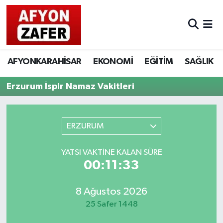
AFYONKARAHİSAR
EKONOMİ
EĞİTİM
SAĞLIK
Erzurum İspir Namaz Vakitleri
ERZURUM
YATSI VAKTINE KALAN SÜRE
00:11:33
8 Ağustos 2026
25 Safer 1448