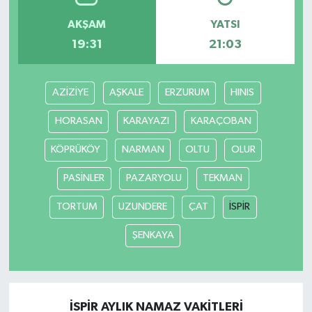
AKŞAM
YATSI
19:31
21:03
AZİZİYE
AŞKALE
ERZURUM
HINIS
HORASAN
KARAYAZI
KARAÇOBAN
KÖPRÜKÖY
NARMAN
OLTU
OLUR
PASİNLER
PAZARYOLU
TEKMAN
TORTUM
UZUNDERE
ÇAT
İSPİR
ŞENKAYA
İSPİR AYLIK NAMAZ VAKITLERI