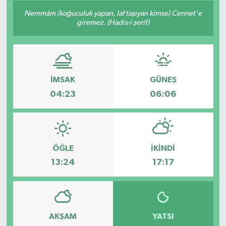
Nemmâm (koğuculuk yapan, laf taşıyan kimse) Cennet'e
giremez. (Hadis-i şerif)
İMSAK
GÜNEŞ
04:23
06:06
ÖĞLE
İKINDI
13:24
17:17
AKŞAM
YATSI