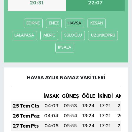
20:31
22:07
EDİRNE
ENEZ
HAVSA
KEŞAN
LALAPAŞA
MERİÇ
SÜLOĞLU
UZUNKÖPRÜ
İPSALA
HAVSA AYLIK NAMAZ VAKITLERI
İMSAK
GÜNEŞ
ÖĞLE
İKINDI
AKŞA
25 Tem Cts
04:03
05:53
13:24
17:21
20:45
26 Tem Paz
04:04
05:54
13:24
17:21
20:44
27 Tem Pts
04:06
05:55
13:24
17:21
20:43