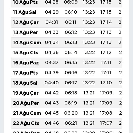
10 Ağu Pts
04:28
06:09
13:23
17:15
20:27
11 Ağu Sal
04:29
06:10
13:23
17:15
20:26
12 Ağu Çar
04:31
06:11
13:23
17:14
20:25
13 Ağu Per
04:33
06:12
13:23
17:13
20:23
14 Ağu Cum
04:34
06:13
13:23
17:13
20:22
15 Ağu Cts
04:36
06:14
13:22
17:12
20:21
16 Ağu Paz
04:37
06:15
13:22
17:11
20:19
17 Ağu Pts
04:39
06:16
13:22
17:11
20:18
18 Ağu Sal
04:40
06:17
13:22
17:10
20:16
19 Ağu Çar
04:42
06:18
13:21
17:09
20:15
20 Ağu Per
04:43
06:19
13:21
17:09
20:13
21 Ağu Cum
04:45
06:20
13:21
17:08
20:12
22 Ağu Cts
04:46
06:21
13:21
17:07
20:10