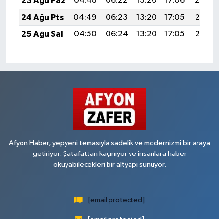
23 Ağu Paz
04:48
06:22
13:20
17:06
20:09
24 Ağu Pts
04:49
06:23
13:20
17:05
20:07
25 Ağu Sal
04:50
06:24
13:20
17:05
20:06
Afyon Haber, yepyeni temasıyla sadelik ve modernizmi bir araya
getiriyor. Şatafattan kaçınıyor ve insanlara haber
okuyabilecekleri bir altyapı sunuyor.
[email protected]