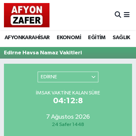
AFYONKARAHİSAR
EKONOMİ
EĞİTİM
SAĞLIK
Edirne Havsa Namaz Vakitleri
EDİRNE
İMSAK VAKTINE KALAN SÜRE
04:12:8
7 Ağustos 2026
24 Safer 1448