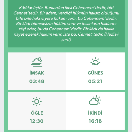
Kâdılar üçtür. Bunlardan ikisi Cehennem'dedir, biri
Cennet'tedir. Bir adam, verdiği hükmün haksız olduğunu
bile bile haksız yere hüküm verir, bu Cehennem'dedir.
Bir kâdı bilmeksizin hüküm verir ve insanların haklarını
zâyi eder, bu da Cehennem'dedir. Bir kâdı da hakka
riâyet ederek hüküm verir, işte bu, Cennet'tedir. (Hadis-i
şerif)
İMSAK
GÜNEŞ
03:48
05:21
ÖĞLE
İKINDI
12:30
16:18