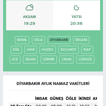
AKŞAM
YATSI
19:29
20:56
BİSMİL
DİCLE
DİYARBAKIR
ERGANİ
EĞİL
HANİ
HAZRO
KOCAKÖY
KULP
LİCE
SİLVAN
ÇERMİK
ÇINAR
ÇÜNGÜŞ
DİYARBAKIR AYLIK NAMAZ VAKITLERI
İMSAK
GÜNEŞ
ÖĞLE
İKINDI
AKŞA