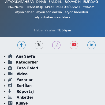
AFYONKARAHİSAR
DİNAR
SANDIKLI
BOLVADİN
EMİRDAĞ
EKONOMİ
TEKNOLOJİ
SPOR
KÜLTÜR/SANAT
YAŞAM
afyon haber
afyon son dakika
afyon haberleri
afyon haber son dakika
Haber Yazılımı:
TE Bilişim
Ana Sayfa
Kategoriler
Foto Galeri
Video
Yazarlar
Seri İlan
Röportaj
Anketler
Künye