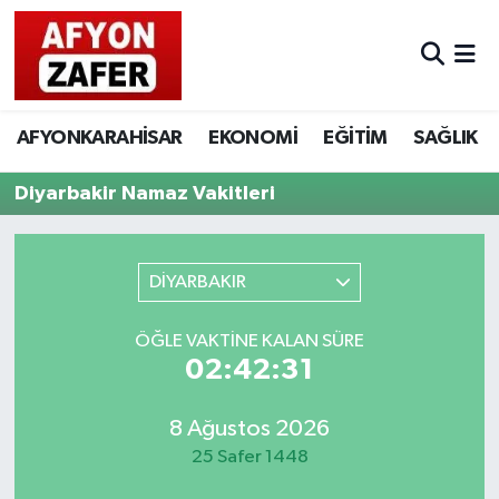
AFYONKARAHİSAR
EKONOMİ
EĞİTİM
SAĞLIK
Diyarbakir Namaz Vakitleri
DİYARBAKIR
ÖĞLE VAKTINE KALAN SÜRE
02:42:31
8 Ağustos 2026
25 Safer 1448