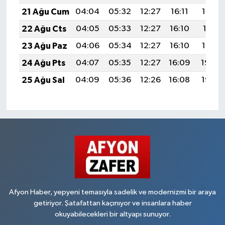
21 Ağu Cum
04:04
05:32
12:27
16:11
19:13
22 Ağu Cts
04:05
05:33
12:27
16:10
19:11
23 Ağu Paz
04:06
05:34
12:27
16:10
19:10
24 Ağu Pts
04:07
05:35
12:27
16:09
19:08
25 Ağu Sal
04:09
05:36
12:26
16:08
19:07
Afyon Haber, yepyeni temasıyla sadelik ve modernizmi bir araya
getiriyor. Şatafattan kaçınıyor ve insanlara haber
okuyabilecekleri bir altyapı sunuyor.