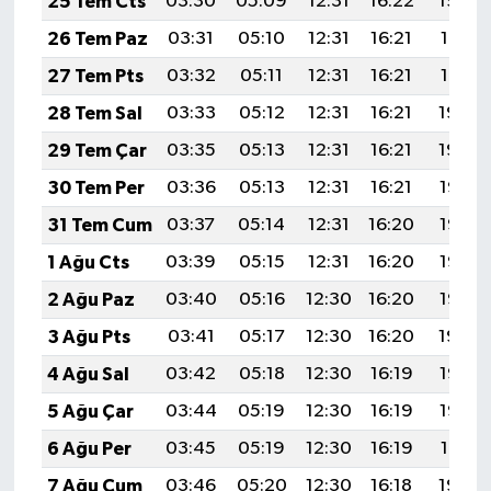
25 Tem Cts
03:30
05:09
12:31
16:22
19:42
26 Tem Paz
03:31
05:10
12:31
16:21
19:41
27 Tem Pts
03:32
05:11
12:31
16:21
19:41
28 Tem Sal
03:33
05:12
12:31
16:21
19:40
29 Tem Çar
03:35
05:13
12:31
16:21
19:39
30 Tem Per
03:36
05:13
12:31
16:21
19:38
31 Tem Cum
03:37
05:14
12:31
16:20
19:37
1 Ağu Cts
03:39
05:15
12:31
16:20
19:36
2 Ağu Paz
03:40
05:16
12:30
16:20
19:35
3 Ağu Pts
03:41
05:17
12:30
16:20
19:34
4 Ağu Sal
03:42
05:18
12:30
16:19
19:33
5 Ağu Çar
03:44
05:19
12:30
16:19
19:32
6 Ağu Per
03:45
05:19
12:30
16:19
19:31
7 Ağu Cum
03:46
05:20
12:30
16:18
19:30