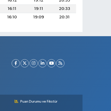
16:12
19:12
20:35
16:11
19:11
20:33
16:10
19:09
20:31
Puan Durumu ve Fikstür