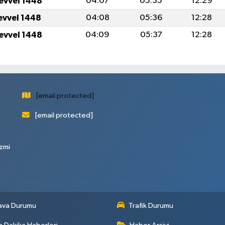
levvel 1448
04:07
05:35
12:29
levvel 1448
04:08
05:36
12:28
levvel 1448
04:09
05:37
12:28
[email protected]
[email protected]
zmi
ava Durumu
Trafik Durumu