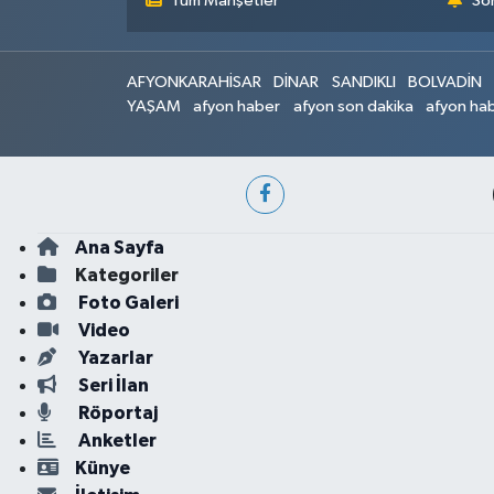
Tüm Manşetler
Son
AFYONKARAHİSAR
DİNAR
SANDIKLI
BOLVADİN
YAŞAM
afyon haber
afyon son dakika
afyon hab
Ana Sayfa
Kategoriler
Foto Galeri
Video
Yazarlar
Seri İlan
Röportaj
Anketler
Künye