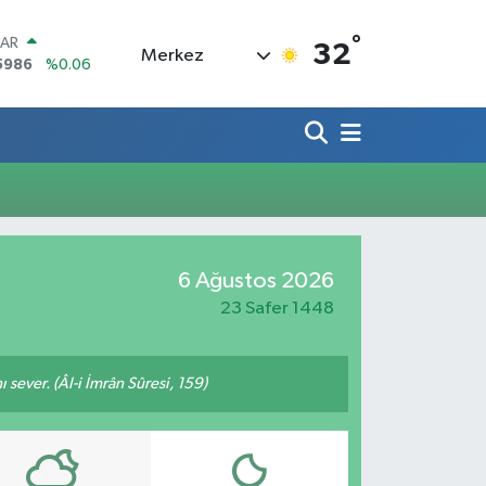
°
LAR
32
Merkez
5986
%0.06
RO
0700
%0.1
RLİN
2438
%0.21
M ALTIN
8.23
%0.39
T100
768
%48
COIN
6 Ağustos 2026
602,05
%0.69
23 Safer 1448
 sever. (Âl-i İmrân Sûresi, 159)