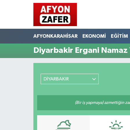
AFYONKARAHİSAR
EKONOMİ
EĞİTİM
Diyarbakir Ergani Namaz 
DİYARBAKIR
(Bir iş yapmaya) azmettiğin zam