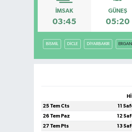
İMSAK
GÜNEŞ
03:45
05:20
BİSMİL
DİCLE
DİYARBAKIR
ERGAN
Hİ
25 Tem Cts
11 Sa
26 Tem Paz
12 Sa
27 Tem Pts
13 Sa