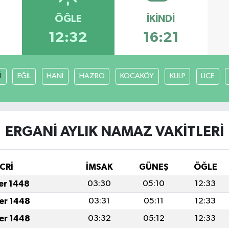
ÖĞLE
İKINDI
12:32
16:21
İ
EĞİL
HANİ
HAZRO
KOCAKÖY
KULP
LİCE
ERGANİ AYLIK NAMAZ VAKITLERI
CRİ
İMSAK
GÜNEŞ
ÖĞLE
fer 1448
03:30
05:10
12:33
fer 1448
03:31
05:11
12:33
fer 1448
03:32
05:12
12:33