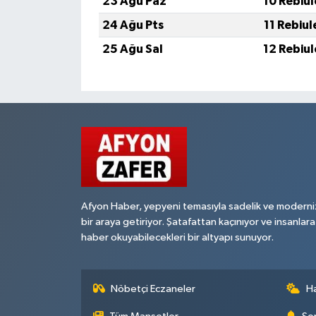
23 Ağu Paz
10 Rebiu
24 Ağu Pts
11 Rebiu
25 Ağu Sal
12 Rebiu
Afyon Haber, yepyeni temasıyla sadelik ve moderni
bir araya getiriyor. Şatafattan kaçınıyor ve insanlara
haber okuyabilecekleri bir altyapı sunuyor.
Nöbetçi Eczaneler
H