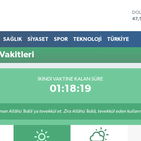
DO
47,
EU
55,
STE
SAĞLIK
SİYASET
SPOR
TEKNOLOJİ
TÜRKİYE
64,
GRA
Vakitleri
651
BİS
13.
BIT
İKINDI VAKTINE KALAN SÜRE
64.
01:18:19
an Allâhü Teâlâ'ya tevekkül et. Zira Allâhü Teâlâ, tevekkül eden kullarını