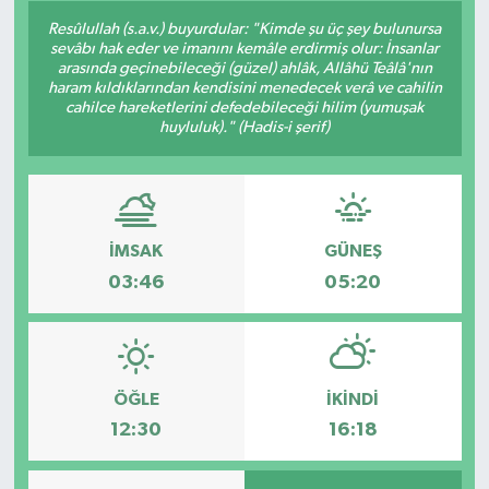
Resûlullah (s.a.v.) buyurdular: "Kimde şu üç şey bulunursa
sevâbı hak eder ve imanını kemâle erdirmiş olur: İnsanlar
arasında geçinebileceği (güzel) ahlâk, Allâhü Teâlâ'nın
haram kıldıklarından kendisini menedecek verâ ve cahilin
cahilce hareketlerini defedebileceği hilim (yumuşak
huyluluk)." (Hadis-i şerif)
İMSAK
GÜNEŞ
03:46
05:20
ÖĞLE
İKINDI
12:30
16:18