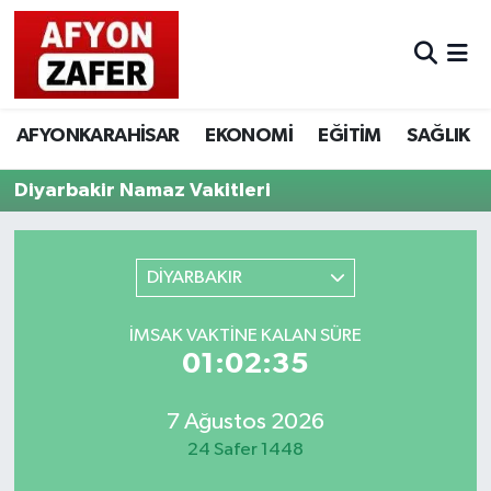
AFYONKARAHİSAR
EKONOMİ
EĞİTİM
SAĞLIK
Diyarbakir Namaz Vakitleri
DİYARBAKIR
İMSAK VAKTINE KALAN SÜRE
01:02:35
7 Ağustos 2026
24 Safer 1448