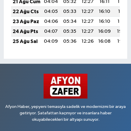
21 Ağu Cum
04:04
05:32
12:27
16:11
19:13
22 Ağu Cts
04:05
05:33
12:27
16:10
19:11
23 Ağu Paz
04:06
05:34
12:27
16:10
19:10
24 Ağu Pts
04:07
05:35
12:27
16:09
19:08
25 Ağu Sal
04:09
05:36
12:26
16:08
19:07
Afyon Haber, yepyeni temasıyla sadelik ve modernizmi bir araya
getiriyor. Şatafattan kaçınıyor ve insanlara haber
okuyabilecekleri bir altyapı sunuyor.