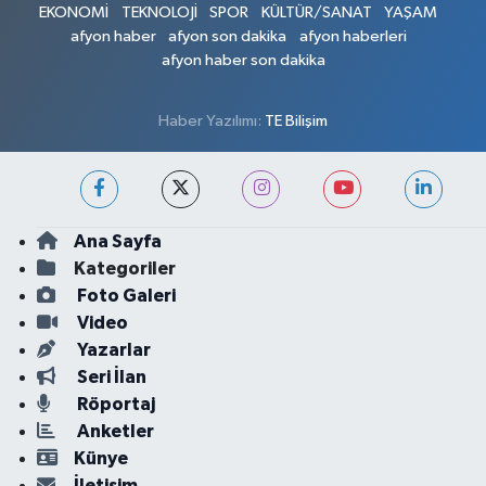
EKONOMİ
TEKNOLOJİ
SPOR
KÜLTÜR/SANAT
YAŞAM
afyon haber
afyon son dakika
afyon haberleri
afyon haber son dakika
Haber Yazılımı:
TE Bilişim
Ana Sayfa
Kategoriler
Foto Galeri
Video
Yazarlar
Seri İlan
Röportaj
Anketler
Künye
İletişim