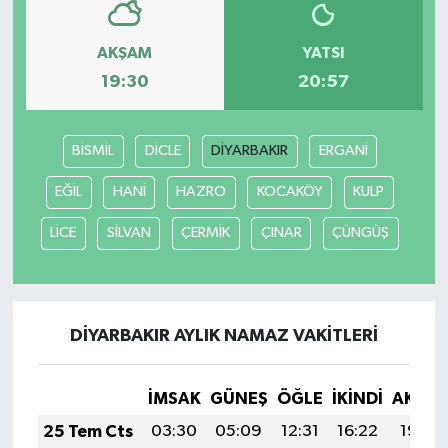
AKŞAM
YATSI
19:30
20:57
BİSMİL
DİCLE
DİYARBAKIR
ERGANİ
EĞİL
HANİ
HAZRO
KOCAKÖY
KULP
LİCE
SİLVAN
ÇERMİK
ÇINAR
ÇÜNGÜŞ
DİYARBAKIR AYLIK NAMAZ VAKITLERI
İMSAK
GÜNEŞ
ÖĞLE
İKINDI
AKŞA
25 Tem Cts
03:30
05:09
12:31
16:22
19:42