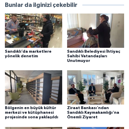
Bunlar da ilginizi çekebilir
Sandıklı’da marketlere
Sandıklı Belediyesi İhtiyaç
yönelik denetim
Sahibi Vatandaşları
Unutmuyor
Bölgenin en büyük kültür
Ziraat Bankası'ndan
merkezi ve kütüphanesi
Sandıklı Kaymakamlığı'na
projesinde sona yaklaşıldı
Önemli Ziyaret