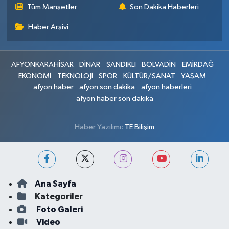
Tüm Manşetler
Son Dakika Haberleri
Haber Arşivi
AFYONKARAHİSAR
DİNAR
SANDIKLI
BOLVADİN
EMİRDAĞ
EKONOMİ
TEKNOLOJİ
SPOR
KÜLTÜR/SANAT
YAŞAM
afyon haber
afyon son dakika
afyon haberleri
afyon haber son dakika
Haber Yazılımı:
TE Bilişim
Ana Sayfa
Kategoriler
Foto Galeri
Video