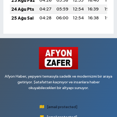
23 Ağu Paz
04:26
05:58
12:55
16:40
19:41
24 Ağu Pts
04:27
05:59
12:54
16:39
19:40
25 Ağu Sal
04:28
06:00
12:54
16:38
19:38
Afyon Haber, yepyeni temasıyla sadelik ve modernizmi bir araya
getiriyor. Şatafattan kaçınıyor ve insanlara haber
okuyabilecekleri bir altyapı sunuyor.
[email protected]