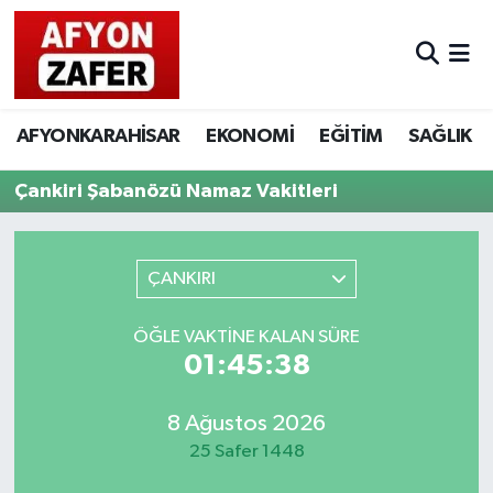
AFYONKARAHİSAR
EKONOMİ
EĞİTİM
SAĞLIK
Çankiri Şabanözü Namaz Vakitleri
ÇANKIRI
ÖĞLE VAKTINE KALAN SÜRE
01:45:38
8 Ağustos 2026
25 Safer 1448