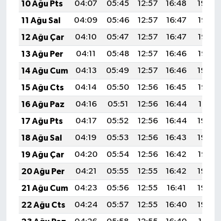
10 Ağu Pts
04:07
05:45
12:57
16:48
19:59
11 Ağu Sal
04:09
05:46
12:57
16:47
19:58
12 Ağu Çar
04:10
05:47
12:57
16:47
19:57
13 Ağu Per
04:11
05:48
12:57
16:46
19:55
14 Ağu Cum
04:13
05:49
12:57
16:46
19:54
15 Ağu Cts
04:14
05:50
12:56
16:45
19:53
16 Ağu Paz
04:16
05:51
12:56
16:44
19:51
17 Ağu Pts
04:17
05:52
12:56
16:44
19:50
18 Ağu Sal
04:19
05:53
12:56
16:43
19:48
19 Ağu Çar
04:20
05:54
12:56
16:42
19:47
20 Ağu Per
04:21
05:55
12:55
16:42
19:46
21 Ağu Cum
04:23
05:56
12:55
16:41
19:44
22 Ağu Cts
04:24
05:57
12:55
16:40
19:43