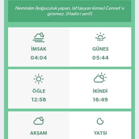
Nemmâm (koğuculuk yapan, laf taşıyan kimse) Cennet'e
giremez. (Hadis-i şerif)
İMSAK
GÜNEŞ
04:04
05:44
ÖĞLE
İKINDI
12:58
16:49
AKŞAM
YATSI