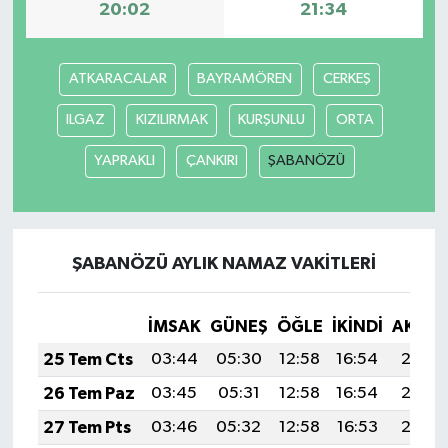
20:02
21:34
ATKARACALAR
BAYRAMÖREN
CERKEŞ
ILGAZ
KIZILIRMAK
KURŞUNLU
ORTA
YAPRAKLI
ÇANKIRI
ŞABANÖZÜ
ŞABANÖZÜ AYLIK NAMAZ VAKITLERI
İMSAK
GÜNEŞ
ÖĞLE
İKINDI
AKŞA
25 Tem Cts
03:44
05:30
12:58
16:54
20:16
26 Tem Paz
03:45
05:31
12:58
16:54
20:16
27 Tem Pts
03:46
05:32
12:58
16:53
20:15