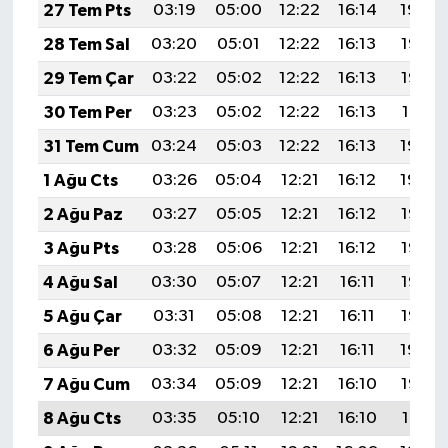
27 Tem Pts
03:19
05:00
12:22
16:14
19:34
28 Tem Sal
03:20
05:01
12:22
16:13
19:33
29 Tem Çar
03:22
05:02
12:22
16:13
19:32
30 Tem Per
03:23
05:02
12:22
16:13
19:31
31 Tem Cum
03:24
05:03
12:22
16:13
19:30
1 Ağu Cts
03:26
05:04
12:21
16:12
19:29
2 Ağu Paz
03:27
05:05
12:21
16:12
19:28
3 Ağu Pts
03:28
05:06
12:21
16:12
19:27
4 Ağu Sal
03:30
05:07
12:21
16:11
19:26
5 Ağu Çar
03:31
05:08
12:21
16:11
19:25
6 Ağu Per
03:32
05:09
12:21
16:11
19:24
7 Ağu Cum
03:34
05:09
12:21
16:10
19:22
8 Ağu Cts
03:35
05:10
12:21
16:10
19:21