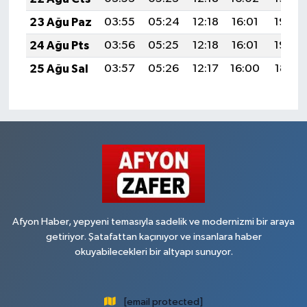
23 Ağu Paz
03:55
05:24
12:18
16:01
19:02
24 Ağu Pts
03:56
05:25
12:18
16:01
19:00
25 Ağu Sal
03:57
05:26
12:17
16:00
18:59
Afyon Haber, yepyeni temasıyla sadelik ve modernizmi bir araya
getiriyor. Şatafattan kaçınıyor ve insanlara haber
okuyabilecekleri bir altyapı sunuyor.
[email protected]