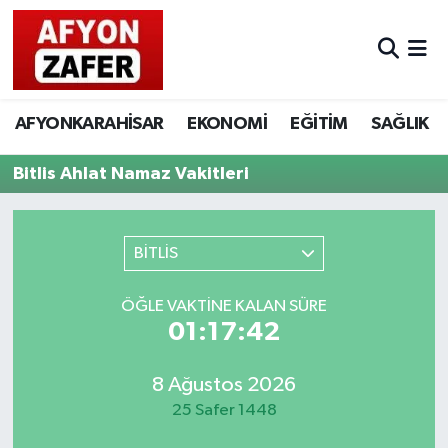
AFYONKARAHİSAR
EKONOMİ
EĞİTİM
SAĞLIK
Bitlis Ahlat Namaz Vakitleri
BİTLİS
ÖĞLE VAKTINE KALAN SÜRE
01:17:42
8 Ağustos 2026
25 Safer 1448