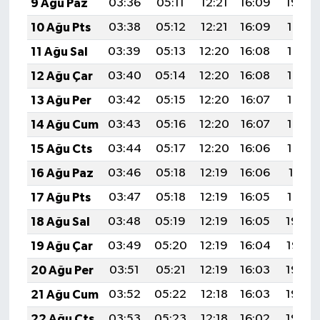
9 Ağu Paz
03:36
05:11
12:21
16:09
19:20
10 Ağu Pts
03:38
05:12
12:21
16:09
19:19
11 Ağu Sal
03:39
05:13
12:20
16:08
19:18
12 Ağu Çar
03:40
05:14
12:20
16:08
19:17
13 Ağu Per
03:42
05:15
12:20
16:07
19:15
14 Ağu Cum
03:43
05:16
12:20
16:07
19:14
15 Ağu Cts
03:44
05:17
12:20
16:06
19:13
16 Ağu Paz
03:46
05:18
12:19
16:06
19:11
17 Ağu Pts
03:47
05:18
12:19
16:05
19:10
18 Ağu Sal
03:48
05:19
12:19
16:05
19:09
19 Ağu Çar
03:49
05:20
12:19
16:04
19:07
20 Ağu Per
03:51
05:21
12:19
16:03
19:06
21 Ağu Cum
03:52
05:22
12:18
16:03
19:05
22 Ağu Cts
03:53
05:23
12:18
16:02
19:03