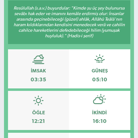
Resûlullah (s.a.v.) buyurdular: "Kimde şu üç şey bulunursa
sevâbı hak eder ve imanını kemâle erdirmiş olur: İnsanlar
arasında geçinebileceği (güzel) ahlâk, Allâhü Teâlâ'nın
haram kıldıklarından kendisini menedecek verâ ve cahilin
cahilce hareketlerini defedebileceği hilim (yumuşak
huyluluk)." (Hadis-i şerif)
İMSAK
GÜNEŞ
03:35
05:10
ÖĞLE
İKINDI
12:21
16:10