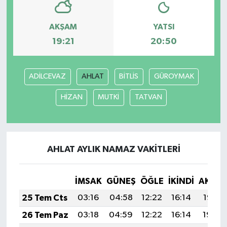
AKŞAM
YATSI
19:21
20:50
ADİLCEVAZ
AHLAT
BİTLİS
GÜROYMAK
HİZAN
MUTKİ
TATVAN
AHLAT AYLIK NAMAZ VAKITLERI
İMSAK
GÜNEŞ
ÖĞLE
İKINDI
AKŞA
25 Tem Cts
03:16
04:58
12:22
16:14
19:35
26 Tem Paz
03:18
04:59
12:22
16:14
19:34