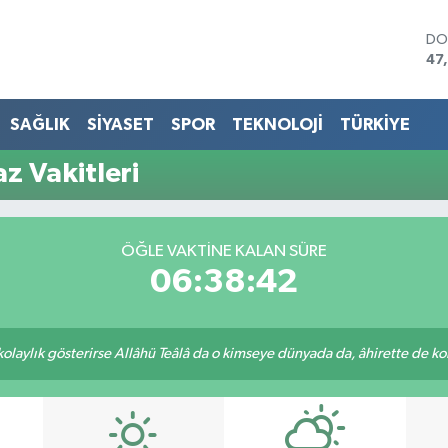
DO
47
EU
55
ST
SAĞLIK
SİYASET
SPOR
TEKNOLOJİ
TÜRKİYE
64
GR
z Vakitleri
65
Bİ
13
BI
ÖĞLE VAKTINE KALAN SÜRE
64
06:38:42
 kolaylık gösterirse Allâhü Teâlâ da o kimseye dünyada da, âhirette de kola