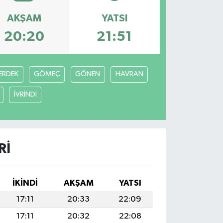
AKŞAM
YATSI
20:20
21:51
ERDEK
GÖMEÇ
GÖNEN
HAVRAN
İVRİNDİ
RI
İKINDI
AKŞAM
YATSI
17:11
20:33
22:09
17:11
20:32
22:08