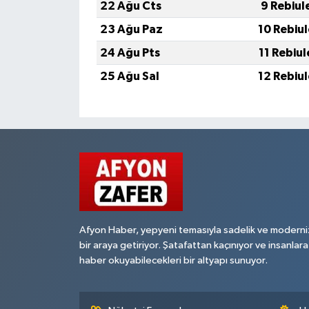
22 Ağu Cts
9 Rebiul
23 Ağu Paz
10 Rebiu
24 Ağu Pts
11 Rebiu
25 Ağu Sal
12 Rebiu
Afyon Haber, yepyeni temasıyla sadelik ve moderni
bir araya getiriyor. Şatafattan kaçınıyor ve insanlara
haber okuyabilecekleri bir altyapı sunuyor.