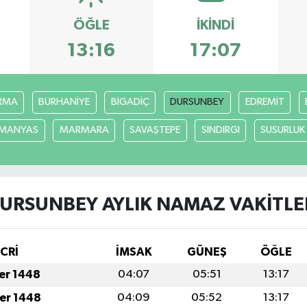
ÖĞLE
İKINDI
13:16
17:07
RMA
BURHANİYE
BİGADİÇ
DURSUNBEY
EDREMİT
MANYAS
MARMARA
SAVAŞTEPE
SINDIRGI
SUSURLUK
URSUNBEY AYLIK NAMAZ VAKITLE
İCRİ
İMSAK
GÜNEŞ
ÖĞLE
fer 1448
04:07
05:51
13:17
fer 1448
04:09
05:52
13:17