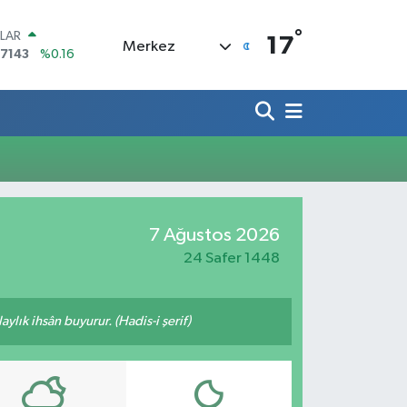
°
LAR
17
Merkez
,7143
%0.16
RO
,0317
%-0.02
ERLİN
,2463
%0.07
AM ALTIN
10.40
%0.45
ST100
.799
%70
TCOIN
7 Ağustos 2026
.225,61
%-0.63
24 Safer 1448
ylık ihsân buyurur. (Hadis-i şerif)