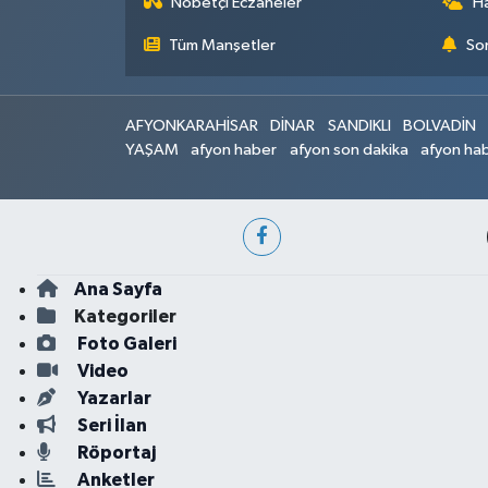
Nöbetçi Eczaneler
H
Tüm Manşetler
Son
AFYONKARAHİSAR
DİNAR
SANDIKLI
BOLVADİN
YAŞAM
afyon haber
afyon son dakika
afyon hab
Ana Sayfa
Kategoriler
Foto Galeri
Video
Yazarlar
Seri İlan
Röportaj
Anketler