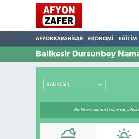
AFYONKARAHİSAR
EKONOMİ
EĞİTİM
Balikesir Dursunbey Nama
BALIKESİR
Bir kimse sıkıntıda olan bir şahsa