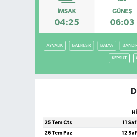
İMSAK
GÜNEŞ
04:25
06:03
AYVALIK
BALIKESİR
BALYA
BANDI
KEPSUT
D
H
25 Tem Cts
11 Sa
26 Tem Paz
12 Sa