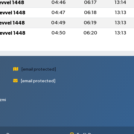
evvel 1448
04:46
06:17
13:14
levvel 1448
04:47
06:18
13:13
levvel 1448
04:49
06:19
13:13
levvel 1448
04:50
06:20
13:13
[email protected]
[email protected]
zmi