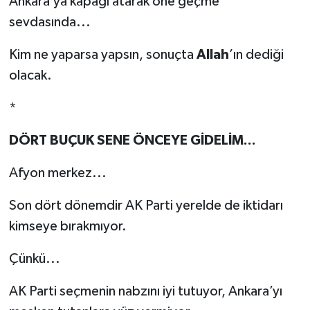
Ankara’ya kapağı atarak öne geçme
sevdasında...
Kim ne yaparsa yapsın, sonuçta
Allah
’ın dediği
olacak.
*
DÖRT BUÇUK SENE ÖNCEYE GİDELİM...
Afyon merkez...
Son dört dönemdir AK Parti yerelde de iktidarı
kimseye bırakmıyor.
Çünkü...
AK Parti seçmenin nabzını iyi tutuyor, Ankara’yı