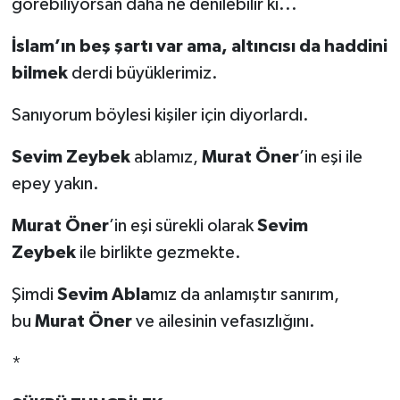
görebiliyorsan daha ne denilebilir ki...
İslam’ın beş şartı var ama, altıncısı da haddini
bilmek
derdi büyüklerimiz.
Sanıyorum böylesi kişiler için diyorlardı.
Sevim Zeybek
ablamız,
Murat Öner
’in eşi ile
epey yakın.
Murat Öner
’in eşi sürekli olarak
Sevim
Zeybek
ile birlikte gezmekte.
Şimdi
Sevim Abla
mız da anlamıştır sanırım,
bu
Murat Öner
ve ailesinin vefasızlığını.
*