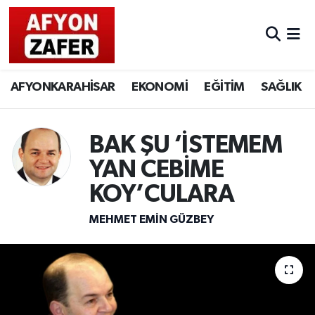
AFYONKARAHİSAR
EKONOMİ
EĞİTİM
SAĞLIK
BAK ŞU ‘İSTEMEM
YAN CEBİME
KOY’CULARA
MEHMET EMIN GÜZBEY