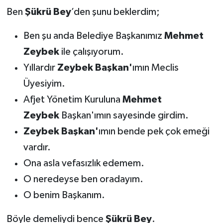
Ben
Şükrü Bey
’den şunu beklerdim;
Ben şu anda Belediye Başkanımız
Mehmet
Zeybek
ile çalışıyorum.
Yıllardır
Zeybek Başkan'
ımın Meclis
Üyesiyim.
Afjet Yönetim Kuruluna
Mehmet
Zeybek
Başkan'ımın sayesinde girdim.
Zeybek Başkan'
ımın bende pek çok emeği
vardır.
Ona asla vefasızlık edemem.
O neredeyse ben oradayım.
O benim Başkanım.
Böyle demeliydi bence
Şükrü Bey
.