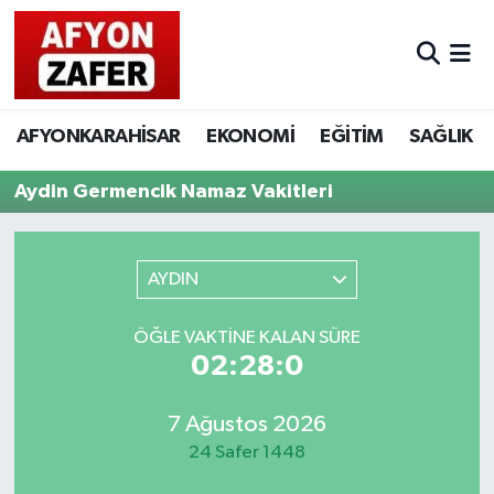
AFYONKARAHİSAR
EKONOMİ
EĞİTİM
SAĞLIK
Aydin Germencik Namaz Vakitleri
AYDIN
ÖĞLE VAKTINE KALAN SÜRE
02:28:0
7 Ağustos 2026
24 Safer 1448