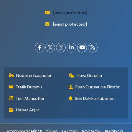
[email protected]
[email protected]
Nöbetçi Eczaneler
Hava Durumu
Trafik Durumu
Puan Durumu ve Fikstür
Tüm Manşetler
Son Dakika Haberleri
Haber Arşivi
AFYONKARAHİSAR
DİNAR
SANDIKLI
BOLVADİN
EMİRDAĞ