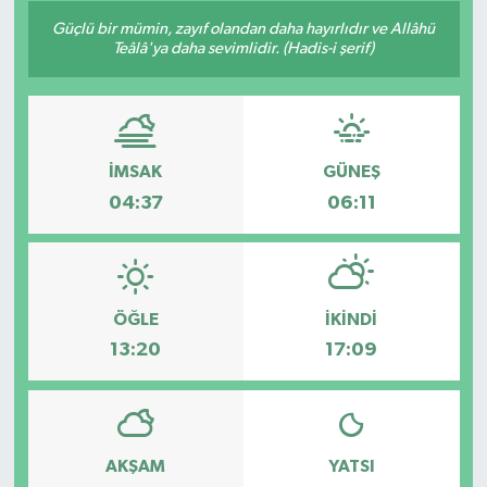
Güçlü bir mümin, zayıf olandan daha hayırlıdır ve Allâhü
Teâlâ'ya daha sevimlidir. (Hadis-i şerif)
İMSAK
GÜNEŞ
04:37
06:11
ÖĞLE
İKINDI
13:20
17:09
AKŞAM
YATSI