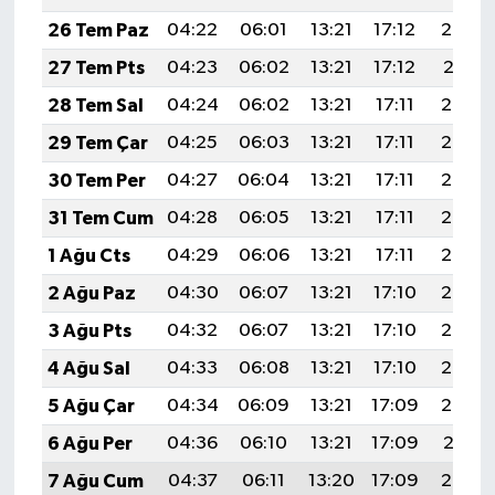
26 Tem Paz
04:22
06:01
13:21
17:12
20:32
27 Tem Pts
04:23
06:02
13:21
17:12
20:31
28 Tem Sal
04:24
06:02
13:21
17:11
20:30
29 Tem Çar
04:25
06:03
13:21
17:11
20:29
30 Tem Per
04:27
06:04
13:21
17:11
20:28
31 Tem Cum
04:28
06:05
13:21
17:11
20:27
1 Ağu Cts
04:29
06:06
13:21
17:11
20:26
2 Ağu Paz
04:30
06:07
13:21
17:10
20:25
3 Ağu Pts
04:32
06:07
13:21
17:10
20:24
4 Ağu Sal
04:33
06:08
13:21
17:10
20:23
5 Ağu Çar
04:34
06:09
13:21
17:09
20:22
6 Ağu Per
04:36
06:10
13:21
17:09
20:21
7 Ağu Cum
04:37
06:11
13:20
17:09
20:20