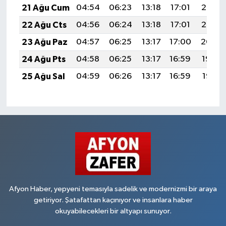
21 Ağu Cum
04:54
06:23
13:18
17:01
20:03
22 Ağu Cts
04:56
06:24
13:18
17:01
20:02
23 Ağu Paz
04:57
06:25
13:17
17:00
20:00
24 Ağu Pts
04:58
06:25
13:17
16:59
19:59
25 Ağu Sal
04:59
06:26
13:17
16:59
19:57
Afyon Haber, yepyeni temasıyla sadelik ve modernizmi bir araya
getiriyor. Şatafattan kaçınıyor ve insanlara haber
okuyabilecekleri bir altyapı sunuyor.