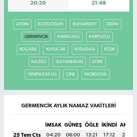
20:20
21:48
AYDIN
BOZDOĞAN
BUHARKENT
DİDİM
GERMENCİK
KARACASU
KARPUZLU
KOÇARLI
KUYUCAK
KUŞADASI
KÖŞK
NAZİLLİ
SULTANHİSAR
SÖKE
YENİPAZAR (A)
ÇİNE
İNCİRLİOVA
GERMENCİK AYLIK NAMAZ VAKITLERI
İMSAK
GÜNEŞ
ÖĞLE
İKINDI
AKŞA
25 Tem Cts
04:20
06:00
13:21
17:12
20:33