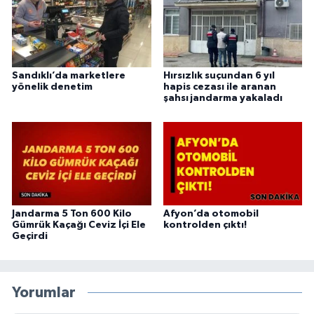
Sandıklı’da marketlere
Hırsızlık suçundan 6 yıl
yönelik denetim
hapis cezası ile aranan
şahsı jandarma yakaladı
Jandarma 5 Ton 600 Kilo
Afyon’da otomobil
Gümrük Kaçağı Ceviz İçi Ele
kontrolden çıktı!
Geçirdi
Yorumlar