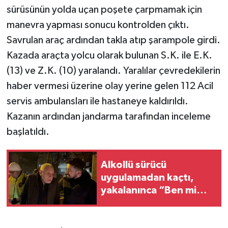
sürüsünün yolda uçan poşete çarpmamak için
manevra yapması sonucu kontrolden çıktı.
Savrulan araç ardından takla atıp şarampole girdi.
Kazada araçta yolcu olarak bulunan S.K. ile E.K.
(13) ve Z.K. (10) yaralandı. Yaralılar çevredekilerin
haber vermesi üzerine olay yerine gelen 112 Acil
servis ambulansları ile hastaneye kaldırıldı.
Kazanın ardından jandarma tarafından inceleme
başlatıldı.
Alkollü sürücü
uygulamadan kaçtı,
yakalanınca “Ben mi
kaçtım Allah Allah” dedi