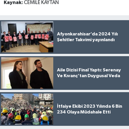
Kaynak:
CEMİLE KAYTAN
Afyonkarahisar’da 2024 Yılı
Şehitler Takvimi yayınlandı
Aile Dizisi Final Yaptı: Serenay
Ve Kıvanç'tan Duygusal Veda
İtfaiye Ekibi 2023 Yılında 6 Bin
234 Olaya Müdahale Etti