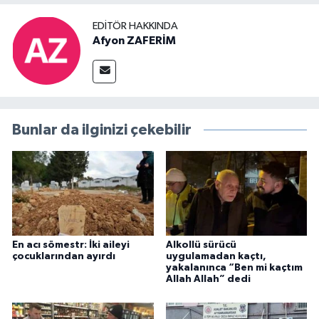
EDITÖR HAKKINDA
Afyon ZAFERİM
Bunlar da ilginizi çekebilir
En acı sömestr: İki aileyi
Alkollü sürücü
çocuklarından ayırdı
uygulamadan kaçtı,
yakalanınca “Ben mi kaçtım
Allah Allah” dedi