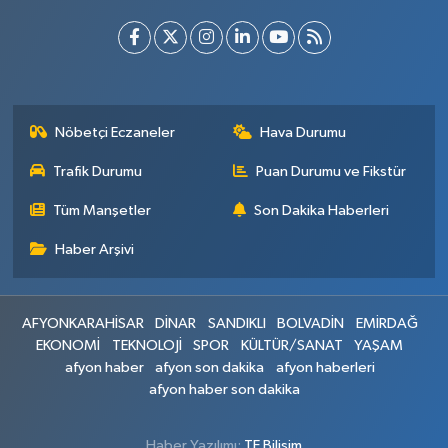
Nöbetçi Eczaneler
Hava Durumu
Trafik Durumu
Puan Durumu ve Fikstür
Tüm Manşetler
Son Dakika Haberleri
Haber Arşivi
AFYONKARAHİSAR
DİNAR
SANDIKLI
BOLVADİN
EMİRDAĞ
EKONOMİ
TEKNOLOJİ
SPOR
KÜLTÜR/SANAT
YAŞAM
afyon haber
afyon son dakika
afyon haberleri
afyon haber son dakika
Haber Yazılımı:
TE Bilişim