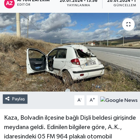
AFYON ZAFERİM
20.01.2024 - 13:56
20.01.2024 - 14
EDITÖR
YAYINLANMA
GÜNCELLEME
Paylaş
-
+
A
A
Kaza, Bolvadin ilçesine bağlı Dişli beldesi girişinde
meydana geldi. Edinilen bilgilere göre, A.K.,
idaresindeki 05 FM 964 plakalı otomobil