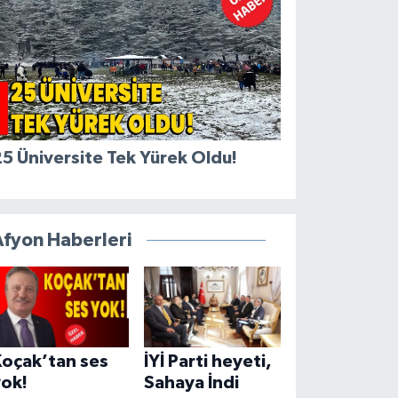
5 Üniversite Tek Yürek Oldu!
Afyon Haberleri
Koçak’tan ses
İYİ Parti heyeti,
yok!
Sahaya İndi