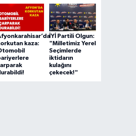
Afyonkarahisar’da
İYİ Partili Olgun:
korkutan kaza:
"Milletimiz Yerel
Otomobil
Seçimlerde
ariyerlere
iktidarın
çarparak
kulağını
urabildi!
çekecek!"