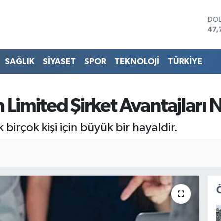
DO
47,
EU
55,
STE
SAĞLIK
SİYASET
SPOR
TEKNOLOJİ
TÜRKİYE
64,
GRA
666
BİS
in Limited Şirket Avantajları 
13.
BIT
birçok kişi için büyük bir hayaldir.
64.