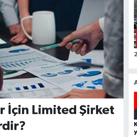
2
r İçin Limited Şirket
rdir?