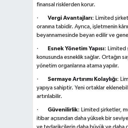
finansal risklerden korur.
·
Vergi Avantajları
: Limited şirke
oranına tabidir. Ayrıca, işletmenin kârı
beyannamesinde beyan edilir ve genelli
·
Esnek Yönetim Yapısı
: Limited 
konusunda esneklik sağlar. Ortağın sayı
yönetim organlarına atama yapılır.
·
Sermaye Artırımı Kolaylığı
: Lim
yapıya sahiptir. Yeni ortaklar ekleneb
artırılabilir.
·
Güvenilirlik
: Limited şirketler, m
itibar açısından daha yüksek bir seviye
ve tedarikçilerin daha büyük ve daha gü