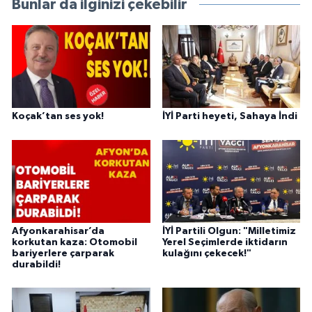
Bunlar da ilginizi çekebilir
Koçak’tan ses yok!
İYİ Parti heyeti, Sahaya İndi
Afyonkarahisar’da
İYİ Partili Olgun: "Milletimiz
korkutan kaza: Otomobil
Yerel Seçimlerde iktidarın
bariyerlere çarparak
kulağını çekecek!"
durabildi!