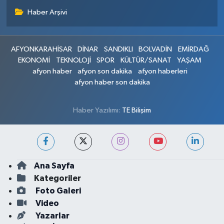
Haber Arşivi
AFYONKARAHİSAR
DİNAR
SANDIKLI
BOLVADİN
EMİRDAĞ
EKONOMİ
TEKNOLOJİ
SPOR
KÜLTÜR/SANAT
YAŞAM
afyon haber
afyon son dakika
afyon haberleri
afyon haber son dakika
Haber Yazılımı:
TE Bilişim
Ana Sayfa
Kategoriler
Foto Galeri
Video
Yazarlar