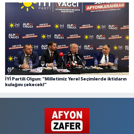
İYİ Partili Olgun: "Milletimiz Yerel Seçimlerde iktidarın
kulağını çekecek!"