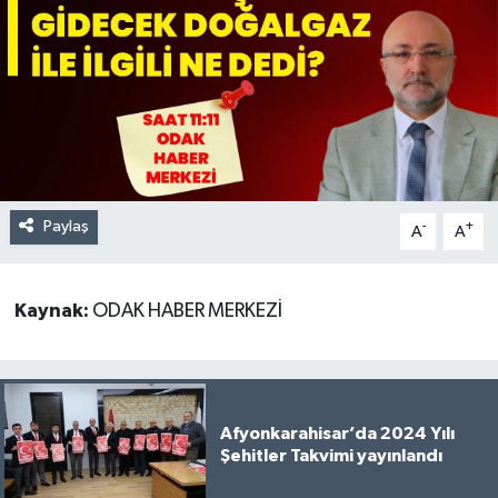
Paylaş
-
+
A
A
Kaynak:
ODAK HABER MERKEZİ
Afyonkarahisar’da 2024 Yılı
Şehitler Takvimi yayınlandı