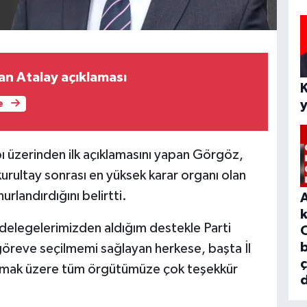
an Atalay açıklaması
e
 üzerinden ilk açıklamasını yapan Görgöz,
 kurultay sonrası en yüksek karar organı olan
urlandırdığını belirtti.
elegelerimizden aldığım destekle Parti
b
 göreve seçilmemi sağlayan herkese, başta İl
olmak üzere tüm örgütümüze çok teşekkür
d