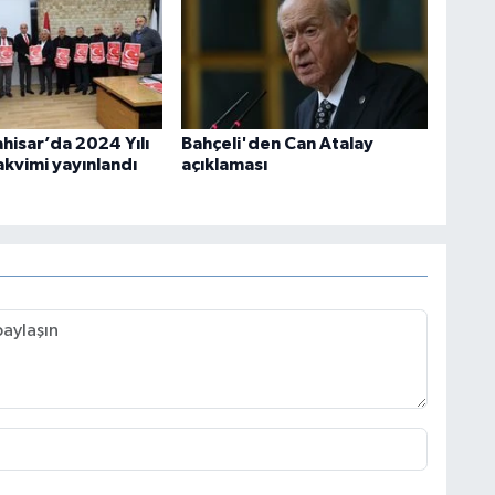
hisar’da 2024 Yılı
Bahçeli'den Can Atalay
akvimi yayınlandı
açıklaması