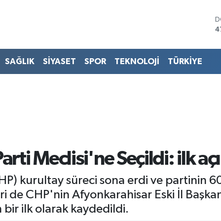
D
4
E
5
S
SAĞLIK
SİYASET
SPOR
TEKNOLOJİ
TÜRKİYE
6
G
6
B
1
B
6
rti Meclisi'ne Seçildi: ilk a
 kurultay süreci sona erdi ve partinin 60 ki
iri de CHP'nin Afyonkarahisar Eski İl Başka
 bir ilk olarak kaydedildi.