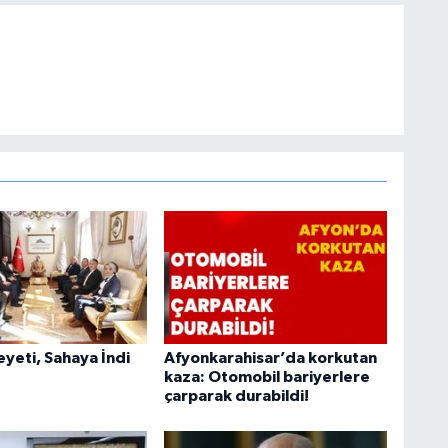
heyeti, Sahaya İndi
Afyonkarahisar’da korkutan
kaza: Otomobil bariyerlere
çarparak durabildi!