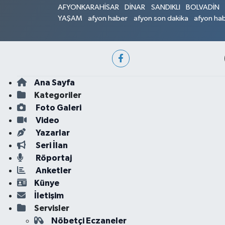
AFYONKARAHİSAR
DİNAR
SANDIKLI
BOLVADİN
YAŞAM
afyon haber
afyon son dakika
afyon hab
Ana Sayfa
Kategoriler
Foto Galeri
Video
Yazarlar
Seri İlan
Röportaj
Anketler
Künye
İletişim
Servisler
Nöbetçi Eczaneler