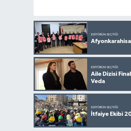
EDITÖRÜN SEÇTIĞI
Afyonkarahisar
EDITÖRÜN SEÇTIĞI
Aile Dizisi Fin
Veda
EDITÖRÜN SEÇTIĞI
İtfaiye Ekibi 