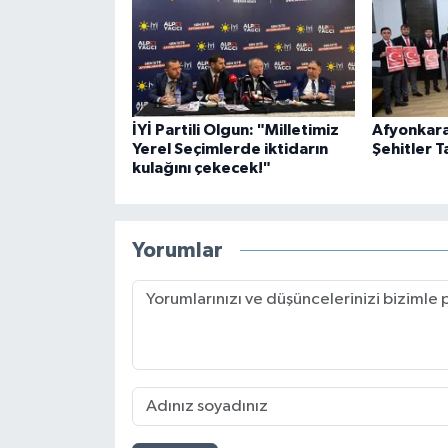
İYİ Partili Olgun: "Milletimiz
Afyonkara
Yerel Seçimlerde iktidarın
Şehitler T
kulağını çekecek!"
Yorumlar