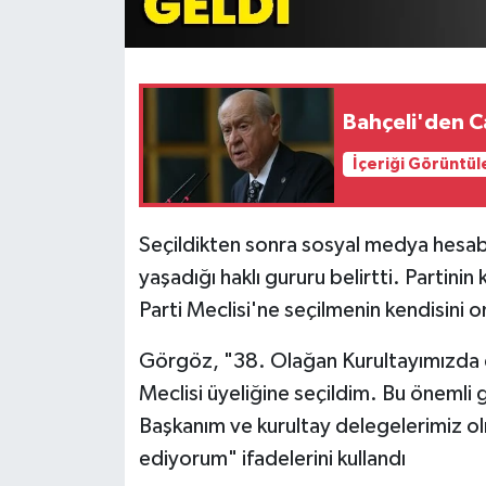
Bahçeli'den C
İçeriği Görüntül
Seçildikten sonra sosyal medya hesabı
yaşadığı haklı gururu belirtti. Partinin
Parti Meclisi'ne seçilmenin kendisini on
Görgöz, "38. Olağan Kurultayımızda d
Meclisi üyeliğine seçildim. Bu önemli
Başkanım ve kurultay delegelerimiz 
ediyorum" ifadelerini kullandı