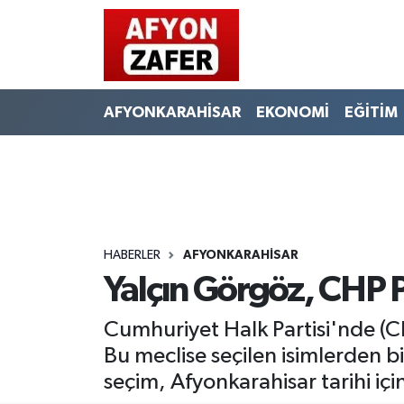
AFYONKARAHİSAR
EKONOMİ
EĞİTİM
HABERLER
AFYONKARAHİSAR
Yalçın Görgöz, CHP Pa
Cumhuriyet Halk Partisi'nde (CHP)
Bu meclise seçilen isimlerden b
seçim, Afyonkarahisar tarihi için