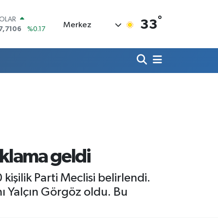
°
OLAR
33
Merkez
7,7106
%0.17
URO
5,1652
%0.27
TERLİN
4,4046
%0.35
RAM ALTIN
618.49
%2.12
İST100
3.773
%-19
ITCOIN
5.130,04
%1.2
çıklama geldi
şilik Parti Meclisi belirlendi.
nı Yalçın Görgöz oldu. Bu