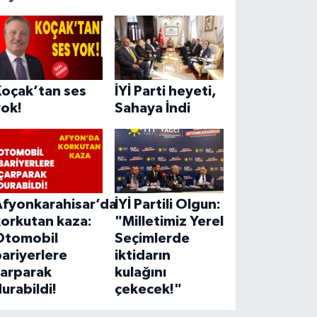
Koçak’tan ses
İYİ Parti heyeti,
yok!
Sahaya İndi
Afyonkarahisar’da
İYİ Partili Olgun:
korkutan kaza:
"Milletimiz Yerel
Otomobil
Seçimlerde
ariyerlere
iktidarın
çarparak
kulağını
urabildi!
çekecek!"