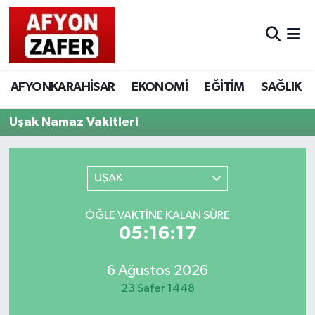
AFYONKARAHİSAR
EKONOMİ
EĞİTİM
SAĞLIK
Uşak Namaz Vakitleri
UŞAK
ÖĞLE VAKTINE KALAN SÜRE
05:16:17
6 Ağustos 2026
23 Safer 1448