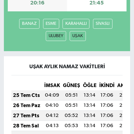
20:16
21:45
BANAZ
ESME
KARAHALLI
SİVASLI
ULUBEY
UŞAK
UŞAK AYLIK NAMAZ VAKITLERI
İMSAK
GÜNEŞ
ÖĞLE
İKINDI
AKŞA
25 Tem Cts
04:09
05:51
13:14
17:06
20:27
26 Tem Paz
04:10
05:51
13:14
17:06
20:26
27 Tem Pts
04:12
05:52
13:14
17:06
20:26
28 Tem Sal
04:13
05:53
13:14
17:06
20:25