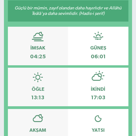
Güçlü bir mümin, zayıf olandan daha hayırlıdır ve Allâhü
Teâlâ'ya daha sevimlidir. (Hadis-i şerif)
İMSAK
GÜNEŞ
04:25
06:01
ÖĞLE
İKINDI
13:13
17:03
AKŞAM
YATSI