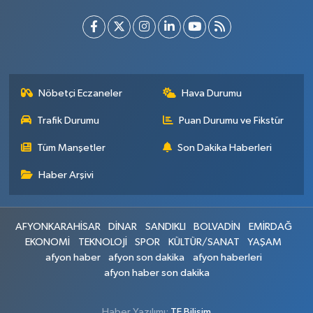
Nöbetçi Eczaneler
Hava Durumu
Trafik Durumu
Puan Durumu ve Fikstür
Tüm Manşetler
Son Dakika Haberleri
Haber Arşivi
AFYONKARAHİSAR
DİNAR
SANDIKLI
BOLVADİN
EMİRDAĞ
EKONOMİ
TEKNOLOJİ
SPOR
KÜLTÜR/SANAT
YAŞAM
afyon haber
afyon son dakika
afyon haberleri
afyon haber son dakika
Haber Yazılımı:
TE Bilişim