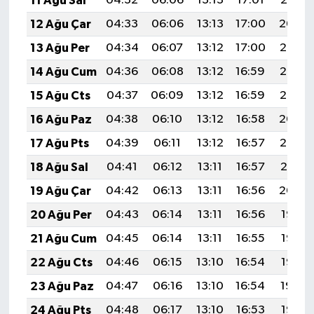
11 Ağu Sal
04:32
06:06
13:13
17:01
20:10
12 Ağu Çar
04:33
06:06
13:13
17:00
20:09
13 Ağu Per
04:34
06:07
13:12
17:00
20:07
14 Ağu Cum
04:36
06:08
13:12
16:59
20:06
15 Ağu Cts
04:37
06:09
13:12
16:59
20:05
16 Ağu Paz
04:38
06:10
13:12
16:58
20:04
17 Ağu Pts
04:39
06:11
13:12
16:57
20:02
18 Ağu Sal
04:41
06:12
13:11
16:57
20:01
19 Ağu Çar
04:42
06:13
13:11
16:56
20:00
20 Ağu Per
04:43
06:14
13:11
16:56
19:58
21 Ağu Cum
04:45
06:14
13:11
16:55
19:57
22 Ağu Cts
04:46
06:15
13:10
16:54
19:56
23 Ağu Paz
04:47
06:16
13:10
16:54
19:54
24 Ağu Pts
04:48
06:17
13:10
16:53
19:53