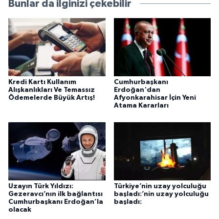
Bunlar da ilginizi çekebilir
Kredi Kartı Kullanım
Cumhurbaşkanı
Alışkanlıkları Ve Temassız
Erdoğan'dan
Ödemelerde Büyük Artış!
Afyonkarahisar İçin Yeni
Atama Kararları
Uzayın Türk Yıldızı:
Türkiye’nin uzay yolculuğu
Gezeravcı’nın ilk bağlantısı
başladı:’nin uzay yolculuğu
Cumhurbaşkanı Erdoğan’la
başladı:
olacak