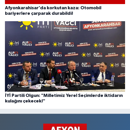
Afyonkarahisar’da korkutan kaza: Otomobil
bariyerlere çarparak durabildi!
İYİ Partili Olgun: "Milletimiz Yerel Seçimlerde iktidarın
kulağını çekecek!"