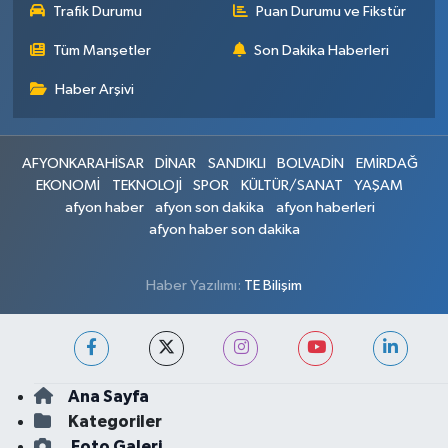
Trafik Durumu
Puan Durumu ve Fikstür
Tüm Manşetler
Son Dakika Haberleri
Haber Arşivi
AFYONKARAHİSAR
DİNAR
SANDIKLI
BOLVADİN
EMİRDAĞ
EKONOMİ
TEKNOLOJİ
SPOR
KÜLTÜR/SANAT
YAŞAM
afyon haber
afyon son dakika
afyon haberleri
afyon haber son dakika
Haber Yazılımı:
TE Bilişim
Ana Sayfa
Kategoriler
Foto Galeri