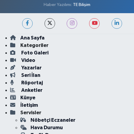
Haber Yazılımı:
TE Bilişim
Ana Sayfa
Kategoriler
Foto Galeri
Video
Yazarlar
Seri İlan
Röportaj
Anketler
Künye
İletişim
Servisler
Nöbetçi Eczaneler
Hava Durumu