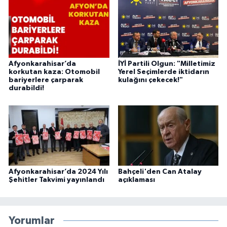
Afyonkarahisar’da
İYİ Partili Olgun: "Milletimiz
korkutan kaza: Otomobil
Yerel Seçimlerde iktidarın
bariyerlere çarparak
kulağını çekecek!"
durabildi!
Afyonkarahisar’da 2024 Yılı
Bahçeli'den Can Atalay
Şehitler Takvimi yayınlandı
açıklaması
Yorumlar