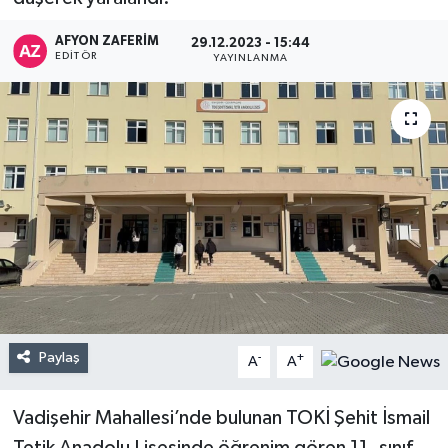
AFYON ZAFERİM
29.12.2023 - 15:44
EDITÖR
YAYINLANMA
Paylaş
-
+
A
A
Vadişehir Mahallesi’nde bulunan TOKİ Şehit İsmail
Tetik Anadolu Lisesinde öğrenim gören 11. sınıf