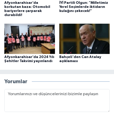
Afyonkarahisar’da
İYİ Partili Olgun: "Milletimiz
korkutan kaza: Otomobil
Yerel Seçimlerde iktidarın
bariyerlere çarparak
kulağını çekecek!"
durabildi!
Afyonkarahisar’da 2024 Yılı
Bahçeli'den Can Atalay
Şehitler Takvimi yayınlandı
açıklaması
Yorumlar