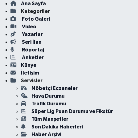
Ana Sayfa
Kategoriler
Foto Galeri
Video
Yazarlar
Seri İlan
Röportaj
Anketler
Künye
İletişim
Servisler
Nöbetçi Eczaneler
Hava Durumu
Trafik Durumu
Süper Lig Puan Durumu ve Fikstür
Tüm Manşetler
Son Dakika Haberleri
Haber Arşivi