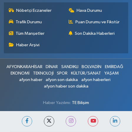
Nöbetçi Eczaneler
Hava Durumu
Trafik Durumu
Puan Durumu ve Fikstür
Tüm Manşetler
Son Dakika Haberleri
Haber Arşivi
AFYONKARAHİSAR
DİNAR
SANDIKLI
BOLVADİN
EMİRDAĞ
EKONOMİ
TEKNOLOJİ
SPOR
KÜLTÜR/SANAT
YAŞAM
afyon haber
afyon son dakika
afyon haberleri
afyon haber son dakika
Haber Yazılımı:
TE Bilişim