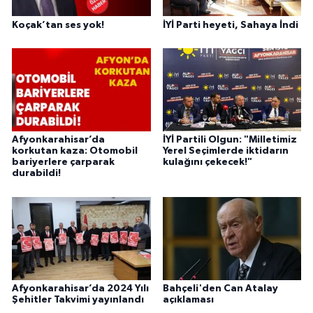
Koçak’tan ses yok!
İYİ Parti heyeti, Sahaya İndi
Afyonkarahisar’da
İYİ Partili Olgun: "Milletimiz
korkutan kaza: Otomobil
Yerel Seçimlerde iktidarın
bariyerlere çarparak
kulağını çekecek!"
durabildi!
Afyonkarahisar’da 2024 Yılı
Bahçeli'den Can Atalay
Şehitler Takvimi yayınlandı
açıklaması