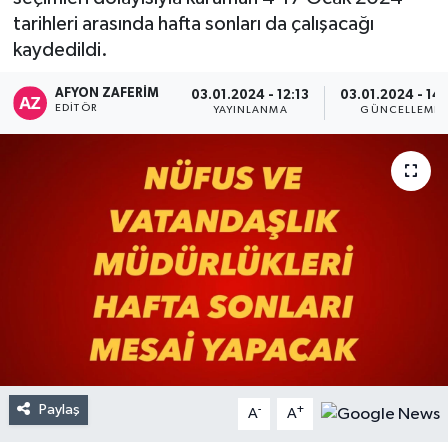
tarihleri arasında hafta sonları da çalışacağı
kaydedildi.
AFYON ZAFERİM
03.01.2024 - 12:13
03.01.2024 - 14:
EDITÖR
YAYINLANMA
GÜNCELLEME
Paylaş
-
+
A
A