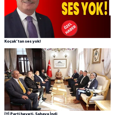
Koçak’tan ses yok!
İYİ Parti heyeti, Sahaya İndi