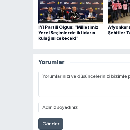
İYİ Partili Olgun: "Milletimiz
Afyonkara
Yerel Seçimlerde iktidarın
Şehitler T
kulağını çekecek!"
Yorumlar
Gönder