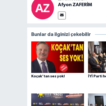
Afyon ZAFERİM
Bunlar da ilginizi çekebilir
Koçak’tan ses yok!
İYİ Parti 