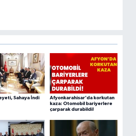
heyeti, Sahaya İndi
Afyonkarahisar’da korkutan
kaza: Otomobil bariyerlere
çarparak durabildi!