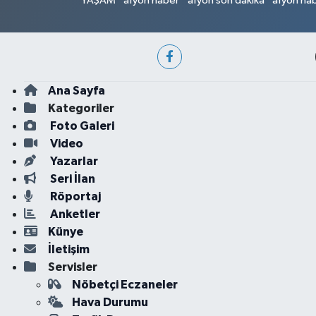
YAŞAM
afyon haber
afyon son dakika
afyon hab
Ana Sayfa
Kategoriler
Foto Galeri
Video
Yazarlar
Seri İlan
Röportaj
Anketler
Künye
İletişim
Servisler
Nöbetçi Eczaneler
Hava Durumu