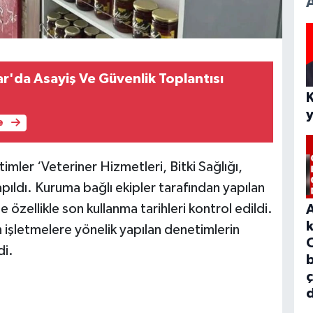
r'da Asayiş Ve Güvenlik Toplantısı
e
imler ‘Veteriner Hizmetleri, Bitki Sağlığı,
ldı. Kuruma bağlı ekipler tarafından yapılan
 özellikle son kullanma tarihleri kontrol edildi.
işletmelere yönelik yapılan denetimlerin
di.
b
d