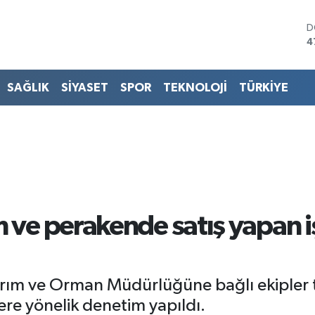
D
4
E
5
S
SAĞLIK
SİYASET
SPOR
TEKNOLOJİ
TÜRKİYE
6
G
6
B
1
B
6
 ve perakende satış yapan i
arım ve Orman Müdürlüğüne bağlı ekipler 
ere yönelik denetim yapıldı.