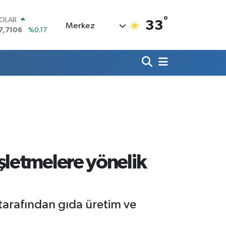
°
OLAR
33
Merkez
7,7106
%0.17
URO
5,1652
%0.27
TERLİN
4,4046
%0.35
RAM ALTIN
618.49
%2.12
İST100
3.773
%-19
ITCOIN
5.130,04
%1.2
şletmelere yönelik
tarafından gıda üretim ve