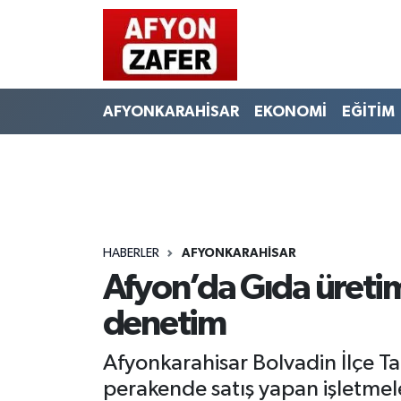
AFYONKARAHİSAR
EKONOMİ
EĞİTİM
HABERLER
AFYONKARAHİSAR
Afyon’da Gıda üretim
denetim
Afyonkarahisar Bolvadin İlçe T
perakende satış yapan işletmel