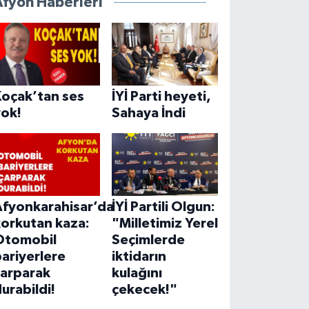
Afyon Haberleri
Koçak’tan ses
İYİ Parti heyeti,
yok!
Sahaya İndi
Afyonkarahisar’da
İYİ Partili Olgun:
korkutan kaza:
"Milletimiz Yerel
Otomobil
Seçimlerde
ariyerlere
iktidarın
çarparak
kulağını
urabildi!
çekecek!"