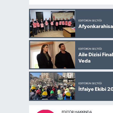
EDITÖRÜN SEÇTIĞI
Afyonkarahisar
EDITÖRÜN SEÇTIĞI
Aile Dizisi Fin
Veda
EDITÖRÜN SEÇTIĞI
İtfaiye Ekibi 
EDITÖR HAKKINDA