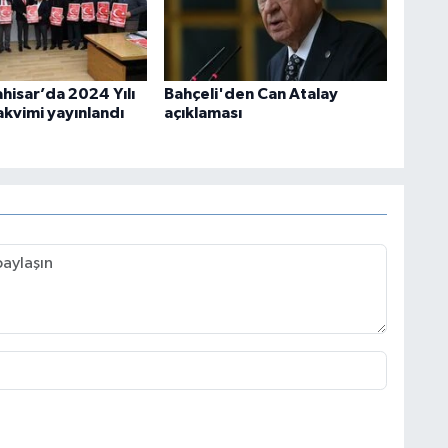
hisar’da 2024 Yılı
Bahçeli'den Can Atalay
akvimi yayınlandı
açıklaması