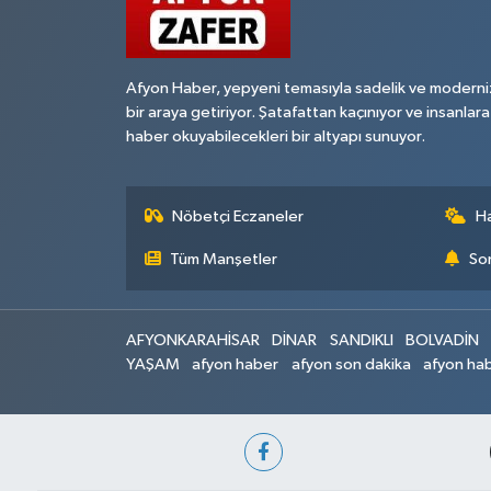
Afyon Haber, yepyeni temasıyla sadelik ve moderni
bir araya getiriyor. Şatafattan kaçınıyor ve insanlara
haber okuyabilecekleri bir altyapı sunuyor.
Nöbetçi Eczaneler
H
Tüm Manşetler
Son
AFYONKARAHİSAR
DİNAR
SANDIKLI
BOLVADİN
YAŞAM
afyon haber
afyon son dakika
afyon hab