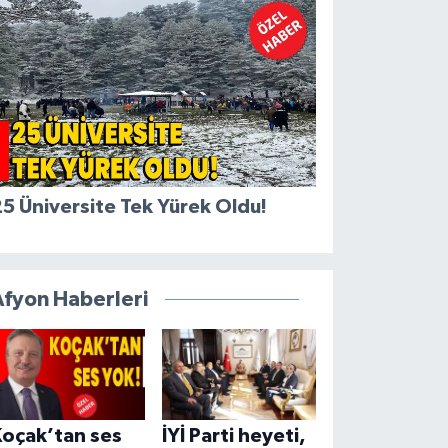
5 Üniversite Tek Yürek Oldu!
Afyon Haberleri
Koçak’tan ses
İYİ Parti heyeti,