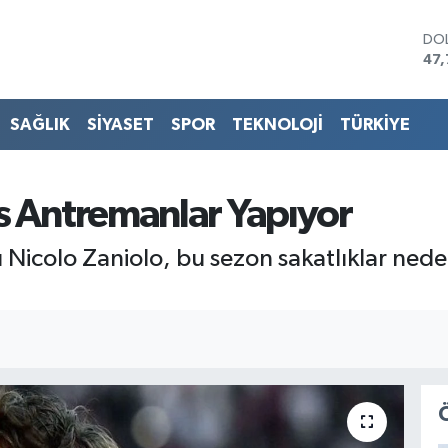
DO
47,
EU
55,
STE
SAĞLIK
SİYASET
SPOR
TEKNOLOJİ
TÜRKİYE
64,
GRA
66
BİS
s Antremanlar Yapıyor
13.
BIT
Nicolo Zaniolo, bu sezon sakatlıklar nedeni
64.