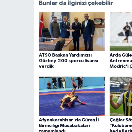
Bunlar da ilginizi çekebilir
ATSO Başkan Yardımcısı
Arda Güle
Güzbey 200 sporcu lisansı
Antrenman
verdik
Modric'i 
Afyonkarahisar'da Güreş İl
Çağlar Sö
Birinciliği Müsabakaları
"Kulübüm
tamamlandı
hedefleri