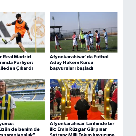
r Real Madrid
Afyonkarahisar’da Futbol
ında Parlıyor:
Aday Hakem Kursu
Çileden Çıkardı
başvuruları başladı
yüncü:
Afyonkarahisar tarihinde bir
üzün de benim de
ilk: Emin Rüzgar Gürpınar
m şampiyonluk"
Satranç Milli Takım havuzuna