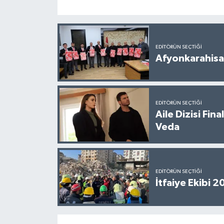
EDITÖRÜN SEÇTIĞI
Afyonkarahisar
EDITÖRÜN SEÇTIĞI
Aile Dizisi Fin
Veda
EDITÖRÜN SEÇTIĞI
İtfaiye Ekibi 