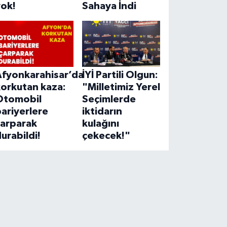
yok!
Sahaya İndi
Afyonkarahisar’da
İYİ Partili Olgun:
korkutan kaza:
"Milletimiz Yerel
Otomobil
Seçimlerde
ariyerlere
iktidarın
çarparak
kulağını
urabildi!
çekecek!"