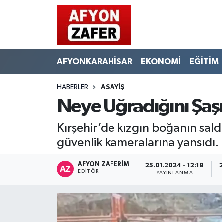
AFYONKARAHİSAR
EKONOMİ
EĞİTİM
HABERLER
ASAYİŞ
Neye Uğradığını Şaşı
Kırşehir’de kızgın boğanın saldı
güvenlik kameralarına yansıdı.
AFYON ZAFERİM
25.01.2024 - 12:18
EDITÖR
YAYINLANMA