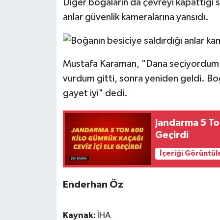
Diğer boğaların da çevreyi kapattığı 
anlar güvenlik kameralarına yansıdı.
Mustafa Karaman, "Dana seçiyordum. 
vurdum gitti, sonra yeniden geldi. B
gayet iyi" dedi.
Jandarma 5 Ton
Geçirdi
İçeriği Görüntül
Enderhan Öz
Kaynak:
İHA