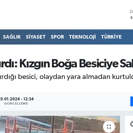
D
4
E
5
S
SAĞLIK
SİYASET
SPOR
TEKNOLOJİ
TÜRKİYE
6
G
6
B
rdı: Kızgın Boğa Besiciye Sal
1
B
rdığı besici, olaydan yara almadan kurtuldu
6
25.01.2024 - 12:34
GÜNCELLEME