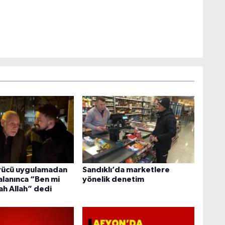
ürücü uygulamadan
Sandıklı’da marketlere
alanınca “Ben mi
yönelik denetim
ah Allah” dedi