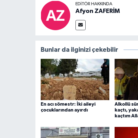
EDITÖR HAKKINDA
Afyon ZAFERİM
Bunlar da ilginizi çekebilir
En acı sömestr: İki aileyi
Alkollü s
çocuklarından ayırdı
kaçtı, yak
kaçtım All