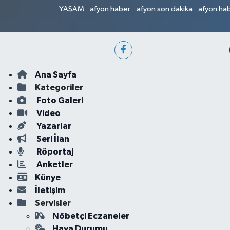
YAŞAM
afyon haber
afyon son dakika
afyon hab
Ana Sayfa
Kategoriler
Foto Galeri
Video
Yazarlar
Seri İlan
Röportaj
Anketler
Künye
İletişim
Servisler
Nöbetçi Eczaneler
Hava Durumu