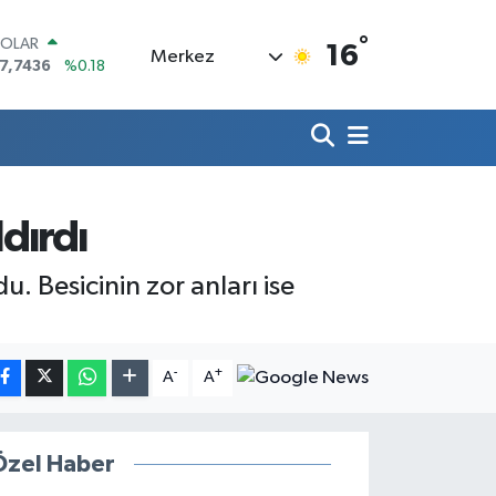
°
OLAR
16
Merkez
7,7436
%0.18
URO
5,2510
%0.32
TERLİN
4,4811
%0.38
RAM ALTIN
660.55
%0.03
İST100
dırdı
3.779
%-14
ITCOIN
. Besicinin zor anları ise
4.959,79
%1.11
-
+
A
A
Özel Haber