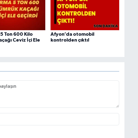
5 Ton 600 Kilo
Afyon’da otomobil
çağı Ceviz İçi Ele
kontrolden çıktı!