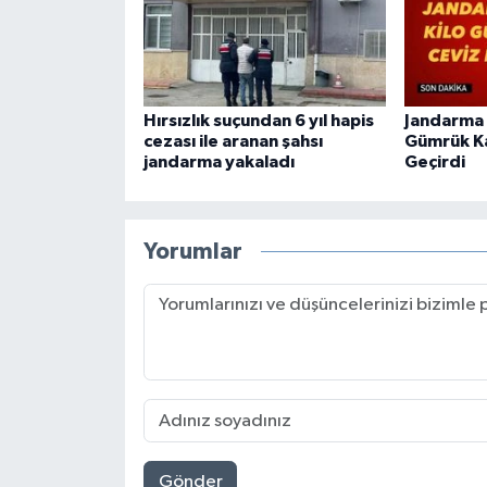
Hırsızlık suçundan 6 yıl hapis
Jandarma 
cezası ile aranan şahsı
Gümrük Ka
jandarma yakaladı
Geçirdi
Yorumlar
Gönder