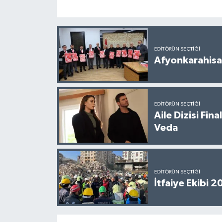
EDITÖRÜN SEÇTIĞI
Afyonkarahisar
EDITÖRÜN SEÇTIĞI
Aile Dizisi Fin
Veda
EDITÖRÜN SEÇTIĞI
İtfaiye Ekibi 