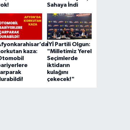
yok!
Sahaya İndi
Afyonkarahisar’da
İYİ Partili Olgun:
korkutan kaza:
"Milletimiz Yerel
Otomobil
Seçimlerde
ariyerlere
iktidarın
çarparak
kulağını
urabildi!
çekecek!"