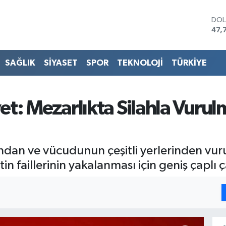
DO
47,
EU
55,
STE
SAĞLIK
SİYASET
SPOR
TEKNOLOJİ
TÜRKİYE
64,
GRA
657
BİS
t: Mezarlıkta Silahla Vurul
13.
BIT
64.
dan ve vücudunun çeşitli yerlerinden vur
 faillerinin yakalanması için geniş çaplı ç