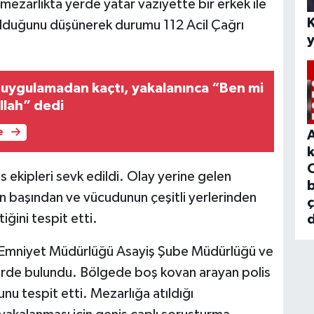
mezarlıkta yerde yatar vaziyette bir erkek ile
ü olduğunu düşünerek durumu 112 Acil Çağrı
ü uygulamadan kaçtı, yakalanınca “Ben mi
llah” dedi
e
is ekipleri sevk edildi. Olay yerine gelen
b
ın başından ve vücudunun çeşitli yerlerinden
iğini tespit etti.
d
l Emniyet Müdürlüğü Asayiş Şube Müdürlüğü ve
lerde bulundu. Bölgede boş kovan arayan polis
nu tespit etti. Mezarlığa atıldığı