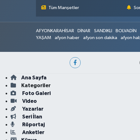
Tüm Manşetler
Son
AFYONKARAHİSAR
DİNAR
SANDIKLI
BOLVADİN
YAŞAM
afyon haber
afyon son dakika
afyon hab
Ana Sayfa
Kategoriler
Foto Galeri
Video
Yazarlar
Seri İlan
Röportaj
Anketler