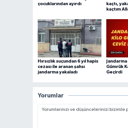
çocuklarından ayırdı
kaçtı, yak
kaçtım All
Hırsızlık suçundan 6 yıl hapis
Jandarma 
cezası ile aranan şahsı
Gümrük Ka
jandarma yakaladı
Geçirdi
Yorumlar