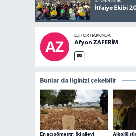
EDITÖRÜN SEÇTIĞI
İtfaiye Ekibi 
EDITÖR HAKKINDA
Afyon ZAFERİM
Bunlar da ilginizi çekebilir
En acı sömestr: İki aileyi
Alkollü s