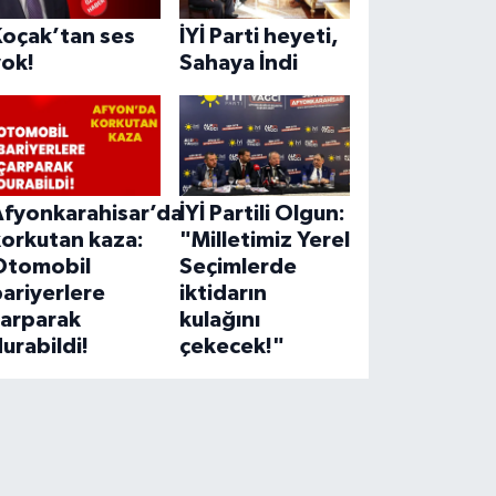
Koçak’tan ses
İYİ Parti heyeti,
yok!
Sahaya İndi
Afyonkarahisar’da
İYİ Partili Olgun:
korkutan kaza:
"Milletimiz Yerel
Otomobil
Seçimlerde
ariyerlere
iktidarın
çarparak
kulağını
urabildi!
çekecek!"