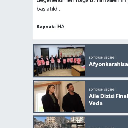
değerlendirilen Tolga B.'nin faillerini
başlatıldı.
Kaynak:
İHA
EDITÖRÜN SEÇTIĞI
Afyonkarahisar
EDITÖRÜN SEÇTIĞI
Aile Dizisi Fin
Veda