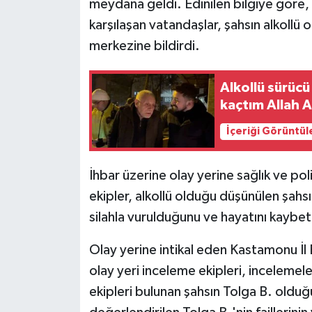
meydana geldi. Edinilen bilgiye göre, 
karşılaşan vatandaşlar, şahsın alkoll
merkezine bildirdi.
Alkollü sürüc
kaçtım Allah A
İçeriği Görüntül
İhbar üzerine olay yerine sağlık ve pol
ekipler, alkollü olduğu düşünülen şahs
silahla vurulduğunu ve hayatını kaybett
Olay yerine intikal eden Kastamonu İ
olay yeri inceleme ekipleri, inceleme
ekipleri bulunan şahsın Tolga B. olduğu