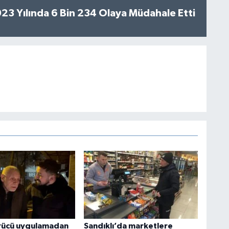
2023 Yılında 6 Bin 234 Olaya Müdahale Etti
ürücü uygulamadan
Sandıklı’da marketlere