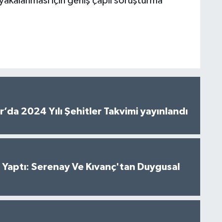
n yakalanması için geniş çaplı soruşturma
’da 2024 Yılı Şehitler Takvimi yayınlandı
al Yaptı: Serenay Ve Kıvanç'tan Duygusal