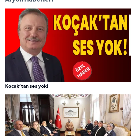
Koçak’tan ses yok!