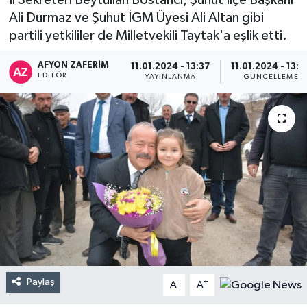
İl Sekreteri Beytullah Bostancı, Şuhut İlçe Başkanı
Ali Durmaz ve Şuhut İGM Üyesi Ali Altan gibi
partili yetkililer de Milletvekili Taytak'a eşlik etti.
AFYON ZAFERİM
11.01.2024 - 13:37
11.01.2024 - 13:4
EDITÖR
YAYINLANMA
GÜNCELLEME
Paylaş
-
+
A
A