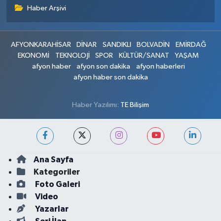
Haber Arşivi
AFYONKARAHİSAR
DİNAR
SANDIKLI
BOLVADİN
EMİRDAĞ
EKONOMİ
TEKNOLOJİ
SPOR
KÜLTÜR/SANAT
YAŞAM
afyon haber
afyon son dakika
afyon haberleri
afyon haber son dakika
Haber Yazılımı:
TE Bilişim
Ana Sayfa
Kategoriler
Foto Galeri
Video
Yazarlar