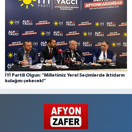
İYİ Partili Olgun: "Milletimiz Yerel Seçimlerde iktidarın
kulağını çekecek!"