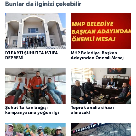
Bunlar da ilginizi çekebilir
İYİ PARTİ ŞUHUTTA İSTİFA
MHP Belediye Başkan
DEPREMİ
Adayından Önemli Mesaj
Şuhut'ta kan bağışı
Toprak analiz cihazı
kampanyasına yoğun ilgi
alınacak!