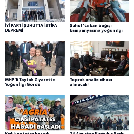
İYİ PARTİ ŞUHUTTA İSTİFA
Şuhut'ta kan bağışı
DEPREMİ
kampanyasına yoğun ilgi
MHP'li Taytak Ziyarette
Toprak analiz cihazı
Yoğun İlgi Gördü
alınacak!