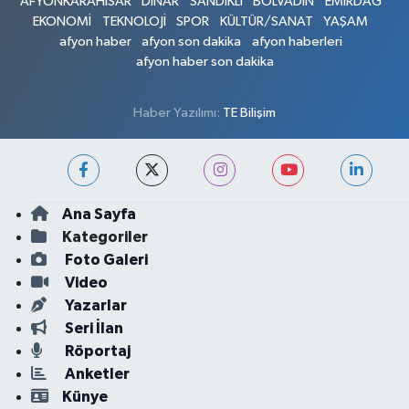
AFYONKARAHİSAR
DİNAR
SANDIKLI
BOLVADİN
EMİRDAĞ
EKONOMİ
TEKNOLOJİ
SPOR
KÜLTÜR/SANAT
YAŞAM
afyon haber
afyon son dakika
afyon haberleri
afyon haber son dakika
Haber Yazılımı:
TE Bilişim
Ana Sayfa
Kategoriler
Foto Galeri
Video
Yazarlar
Seri İlan
Röportaj
Anketler
Künye