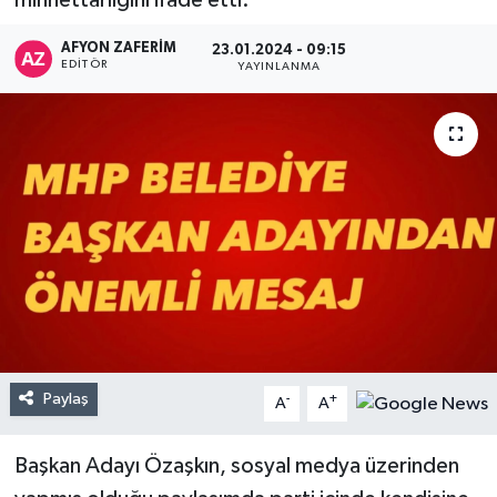
minnettarlığını ifade etti.
AFYON ZAFERİM
23.01.2024 - 09:15
EDITÖR
YAYINLANMA
Paylaş
-
+
A
A
Başkan Adayı Özaşkın, sosyal medya üzerinden