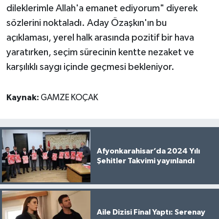
dileklerimle Allah'a emanet ediyorum" diyerek
sözlerini noktaladı. Aday Özaşkın'ın bu
açıklaması, yerel halk arasında pozitif bir hava
yaratırken, seçim sürecinin kentte nezaket ve
karşılıklı saygı içinde geçmesi bekleniyor.
Kaynak:
GAMZE KOÇAK
Afyonkarahisar’da 2024 Yılı
Şehitler Takvimi yayınlandı
Aile Dizisi Final Yaptı: Serenay