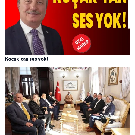
Koçak’tan ses yok!