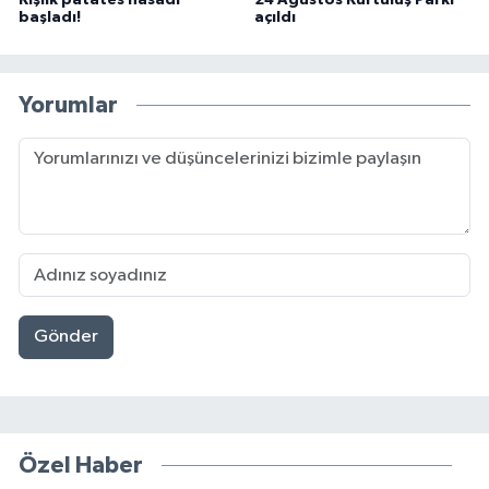
Kışlık patates hasadı
24 Ağustos Kurtuluş Parkı
başladı!
açıldı
Yorumlar
Gönder
Özel Haber