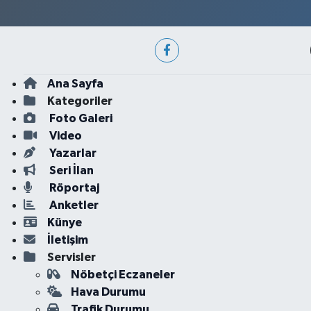
Ana Sayfa
Kategoriler
Foto Galeri
Video
Yazarlar
Seri İlan
Röportaj
Anketler
Künye
İletişim
Servisler
Nöbetçi Eczaneler
Hava Durumu
Trafik Durumu