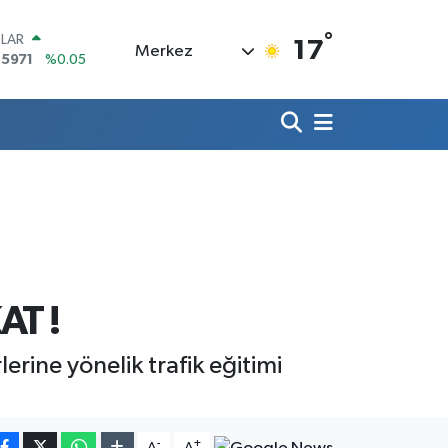
°
LAR
17
Merkez
,5971
%0.05
RO
,1336
%0.18
ERLİN
,2534
%0.22
AM ALTIN
27.85
%0.54
ST100
.703
%0
TCOIN
.475,47
%0.66
AT !
erine yönelik trafik eğitimi
-
+
A
A