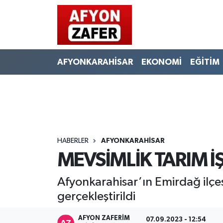
AFYONKARAHİSAR
EKONOMİ
EĞİTİM
HABERLER
AFYONKARAHİSAR
MEVSİMLİK TARIM İŞ
Afyonkarahisar’ın Emirdağ ilçesi
gerçekleştirildi
AFYON ZAFERİM
07.09.2023 - 12:54