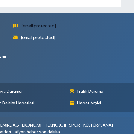
[email protected]
[email protected]
zmi
ava Durumu
Trafik Durumu
 Dakika Haberleri
Haber Arşivi
EMİRDAĞ
EKONOMİ
TEKNOLOJİ
SPOR
KÜLTÜR/SANAT
erleri
afyon haber son dakika