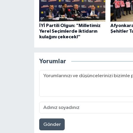
İYİ Partili Olgun: "Milletimiz
Afyonkara
Yerel Seçimlerde iktidarın
Şehitler T
kulağını çekecek!"
Yorumlar
Gönder