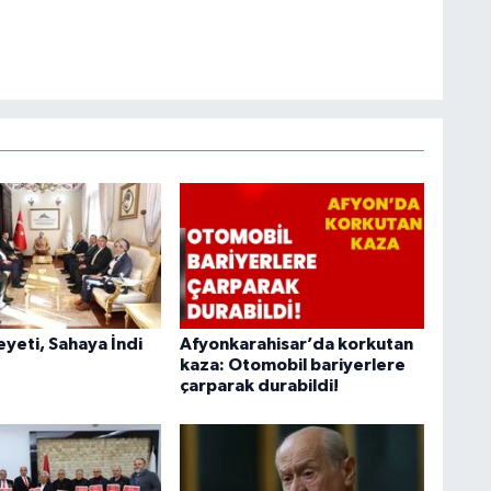
heyeti, Sahaya İndi
Afyonkarahisar’da korkutan
kaza: Otomobil bariyerlere
çarparak durabildi!