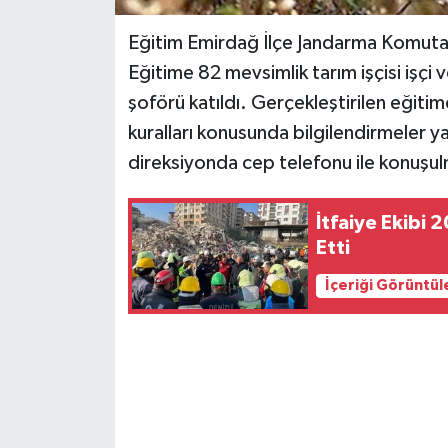
Eğitim Emirdağ İlçe Jandarma Komutanl
Eğitime 82 mevsimlik tarım işçisi işçi v
şoförü katıldı. Gerçekleştirilen eğitimd
kuralları konusunda bilgilendirmeler y
direksiyonda cep telefonu ile konuşulm
İtfaiye Ekibi
Etti
İçeriği Görüntül