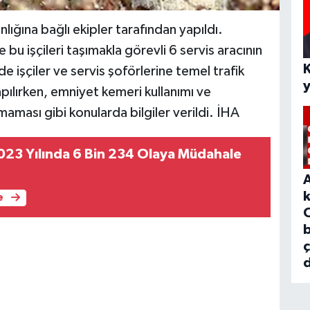
ığına bağlı ekipler tarafından yapıldı.
e bu işçileri taşımakla görevli 6 servis aracının
e işçiler ve servis şoförlerine temel trafik
apılırken, emniyet kemeri kullanımı ve
aması gibi konularda bilgiler verildi. İHA
 2023 Yılında 6 Bin 234 Olaya Müdahale
e
b
d