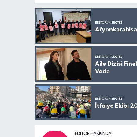
EDITÖRÜN SEÇTIĞI
Afyonkarahisar
EDITÖRÜN SEÇTIĞI
Aile Dizisi Fin
Veda
EDITÖRÜN SEÇTIĞI
İtfaiye Ekibi 
EDITÖR HAKKINDA