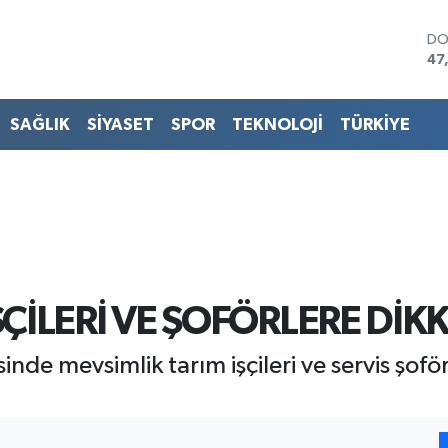
DO
47
EU
55
ST
SAĞLIK
SİYASET
SPOR
TEKNOLOJİ
TÜRKİYE
64
GR
65
Bİ
13
BI
64
ÇİLERİ VE ŞOFÖRLERE DİKK
nde mevsimlik tarım işçileri ve servis şoförl