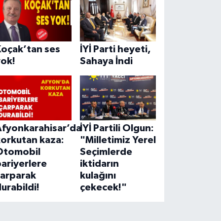
Koçak’tan ses
İYİ Parti heyeti,
yok!
Sahaya İndi
Afyonkarahisar’da
İYİ Partili Olgun:
korkutan kaza:
"Milletimiz Yerel
Otomobil
Seçimlerde
ariyerlere
iktidarın
çarparak
kulağını
urabildi!
çekecek!"