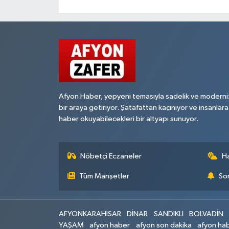
Afyon Haber, yepyeni temasıyla sadelik ve moderni
bir araya getiriyor. Şatafattan kaçınıyor ve insanlara
haber okuyabilecekleri bir altyapı sunuyor.
Nöbetçi Eczaneler
H
Tüm Manşetler
Son
AFYONKARAHİSAR
DİNAR
SANDIKLI
BOLVADİN
YAŞAM
afyon haber
afyon son dakika
afyon hab