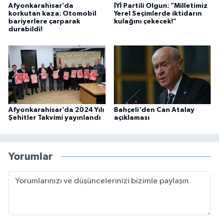
Afyonkarahisar’da
İYİ Partili Olgun: "Milletimiz
korkutan kaza: Otomobil
Yerel Seçimlerde iktidarın
bariyerlere çarparak
kulağını çekecek!"
durabildi!
Afyonkarahisar’da 2024 Yılı
Bahçeli'den Can Atalay
Şehitler Takvimi yayınlandı
açıklaması
Yorumlar