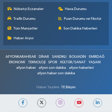
Nöbetçi Eczaneler
Hava Durumu
Trafik Durumu
Puan Durumu ve Fikstür
Tüm Manşetler
Son Dakika Haberleri
Haber Arşivi
AFYONKARAHİSAR
DİNAR
SANDIKLI
BOLVADİN
EMİRDAĞ
EKONOMİ
TEKNOLOJİ
SPOR
KÜLTÜR/SANAT
YAŞAM
afyon haber
afyon son dakika
afyon haberleri
afyon haber son dakika
Haber Yazılımı:
TE Bilişim