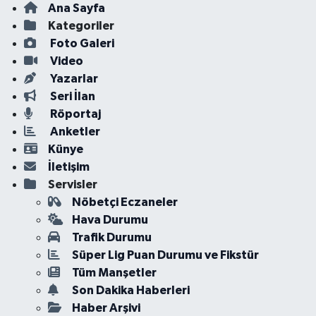
Ana Sayfa
Kategoriler
Foto Galeri
Video
Yazarlar
Seri İlan
Röportaj
Anketler
Künye
İletişim
Servisler
Nöbetçi Eczaneler
Hava Durumu
Trafik Durumu
Süper Lig Puan Durumu ve Fikstür
Tüm Manşetler
Son Dakika Haberleri
Haber Arşivi