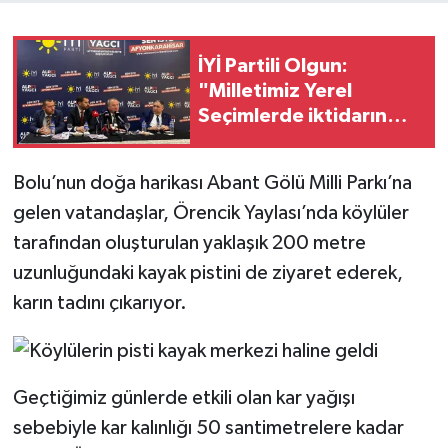
İYİ Partili Olgun:
"Milletimiz Yerel
Seçimlerde iktidarın
kulağını çekecek!"
Bolu’nun doğa harikası Abant Gölü Milli Parkı’na
gelen vatandaşlar, Örencik Yaylası’nda köylüler
tarafından oluşturulan yaklaşık 200 metre
uzunluğundaki kayak pistini de ziyaret ederek,
karın tadını çıkarıyor.
Geçtiğimiz günlerde etkili olan kar yağışı
sebebiyle kar kalınlığı 50 santimetrelere kadar