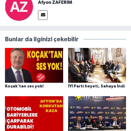
Afyon ZAFERİM
Bunlar da ilginizi çekebilir
Koçak’tan ses yok!
İYİ Parti heyeti, Sahaya İndi