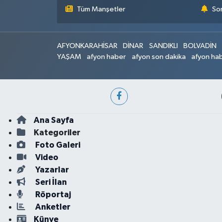
Tüm Manşetler
Son
AFYONKARAHİSAR
DİNAR
SANDIKLI
BOLVADİN
YAŞAM
afyon haber
afyon son dakika
afyon hab
Ana Sayfa
Kategoriler
Foto Galeri
Video
Yazarlar
Seri İlan
Röportaj
Anketler
Künye