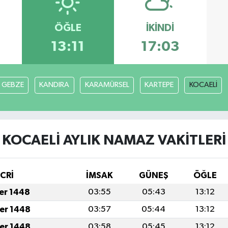
ÖĞLE
İKINDI
13:11
17:03
GEBZE
KANDIRA
KARAMÜRSEL
KARTEPE
KOCAELİ
KOCAELİ AYLIK NAMAZ VAKITLERI
İCRİ
İMSAK
GÜNEŞ
ÖĞLE
fer 1448
03:55
05:43
13:12
fer 1448
03:57
05:44
13:12
fer 1448
03:58
05:45
13:12