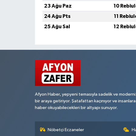
23 Ağu Paz
10 Rebiu
24 Ağu Pts
11 Rebiu
25 Ağu Sal
12 Rebiu
Afyon Haber, yepyeni temasıyla sadelik ve moderni
bir araya getiriyor. Şatafattan kaçınıyor ve insanlara
haber okuyabilecekleri bir altyapı sunuyor.
Nöbetçi Eczaneler
H