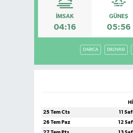
İMSAK
GÜNEŞ
04:16
05:56
DARICA
DİLOVASI
H
25 Tem Cts
11 Sa
26 Tem Paz
12 Sa
27 Tem Pts
13 Sa