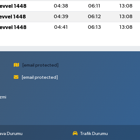
levvel 1448
04:38
06:11
13:08
levvel 1448
04:39
06:12
13:08
levvel 1448
04:41
06:13
13:08
[email protected]
[email protected]
zmi
ava Durumu
Trafik Durumu