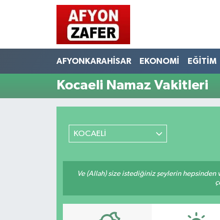
AFYONKARAHİSAR
EKONOMİ
EĞİTİM
Kocaeli Namaz Vakitleri
KOCAELİ
Ve (Allah) size istediğiniz şeylerin hepsinden v
ç