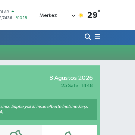
°
OLAR
29
Merkez
7,7436
%0.18
URO
5,2510
%0.32
TERLİN
4,4811
%0.38
RAM ALTIN
660.55
%0.03
İST100
3.779
%-14
ITCOIN
8 Ağustos 2026
4.959,79
%1.11
25 Safer 1448
siniz. Şüphe yok ki insan elbette (nefsine karşı)
4)