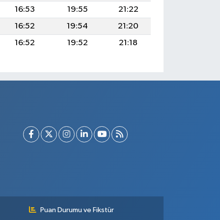
16:53
19:55
21:22
16:52
19:54
21:20
16:52
19:52
21:18
Puan Durumu ve Fikstür