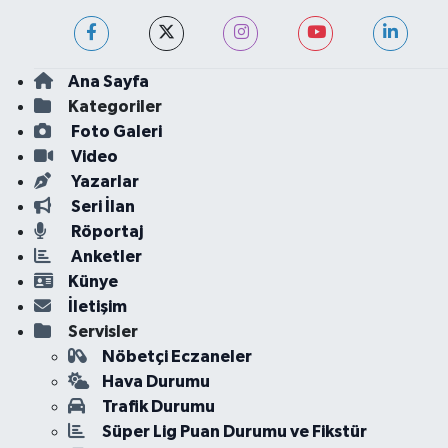
Ana Sayfa
Kategoriler
Foto Galeri
Video
Yazarlar
Seri İlan
Röportaj
Anketler
Künye
İletişim
Servisler
Nöbetçi Eczaneler
Hava Durumu
Trafik Durumu
Süper Lig Puan Durumu ve Fikstür