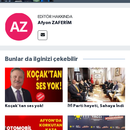
EDITÖR HAKKINDA
Afyon ZAFERİM
Bunlar da ilginizi çekebilir
Koçak’tan ses yok!
İYİ Parti heyeti, Sahaya İndi