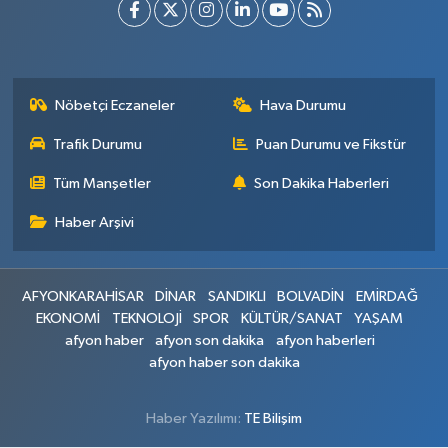
Nöbetçi Eczaneler
Hava Durumu
Trafik Durumu
Puan Durumu ve Fikstür
Tüm Manşetler
Son Dakika Haberleri
Haber Arşivi
AFYONKARAHİSAR
DİNAR
SANDIKLI
BOLVADİN
EMİRDAĞ
EKONOMİ
TEKNOLOJİ
SPOR
KÜLTÜR/SANAT
YAŞAM
afyon haber
afyon son dakika
afyon haberleri
afyon haber son dakika
Haber Yazılımı:
TE Bilişim