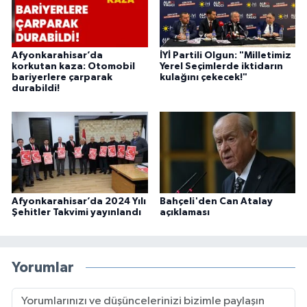
Afyonkarahisar’da
İYİ Partili Olgun: "Milletimiz
korkutan kaza: Otomobil
Yerel Seçimlerde iktidarın
bariyerlere çarparak
kulağını çekecek!"
durabildi!
Afyonkarahisar’da 2024 Yılı
Bahçeli'den Can Atalay
Şehitler Takvimi yayınlandı
açıklaması
Yorumlar