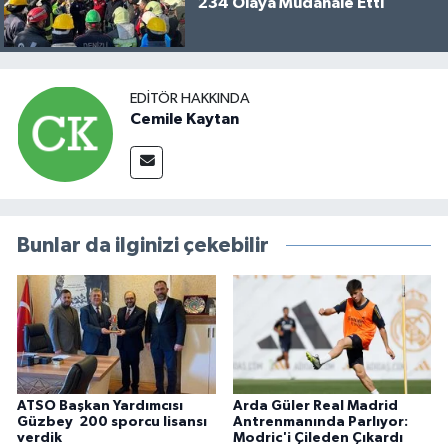
234 Olaya Müdahale Etti
EDITÖR HAKKINDA
Cemile Kaytan
Bunlar da ilginizi çekebilir
ATSO Başkan Yardımcısı
Arda Güler Real Madrid
Güzbey 200 sporcu lisansı
Antrenmanında Parlıyor:
verdik
Modric'i Çileden Çıkardı