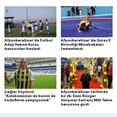
Afyonkarahisar’da Futbol
Afyonkarahisar'da Güreş İl
Aday Hakem Kursu
Birinciliği Müsabakaları
başvuruları başladı
tamamlandı
Çağlar Söyüncü:
Afyonkarahisar tarihinde
"Kulübümüzün de benim de
bir ilk: Emin Rüzgar
hedeflerim şampiyonluk"
Gürpınar Satranç Milli Takım
havuzuna girdi