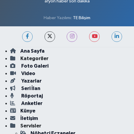
afyon haber son dakika
Haber Yazılımı:
TE Bilişim
Ana Sayfa
Kategoriler
Foto Galeri
Video
Yazarlar
Seri İlan
Röportaj
Anketler
Künye
İletişim
Servisler
Nöbetçi Eczaneler