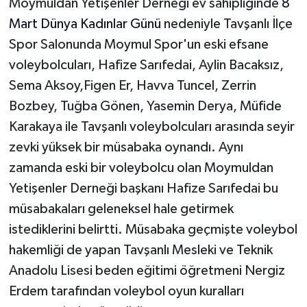
Moymuldan Yetişenler Derneği ev sahipliğinde
8
Mart Dünya Kadınlar Günü
nedeniyle Tavşanlı İlçe
Spor Salonunda Moymul Spor'un eski efsane
voleybolcuları, Hafize Sarıfedai, Aylin Bacaksız,
Sema Aksoy,Figen Er, Havva Tuncel, Zerrin
Bozbey, Tuğba Gönen, Yasemin Derya, Müfide
Karakaya ile Tavşanlı voleybolcuları arasında seyir
zevki yüksek bir müsabaka oynandı. Aynı
zamanda eski bir voleybolcu olan Moymuldan
Yetişenler Derneği başkanı Hafize Sarıfedai bu
müsabakaları geleneksel hale getirmek
istediklerini belirtti. Müsabaka geçmişte voleybol
hakemliği de yapan Tavşanlı Mesleki ve Teknik
Anadolu Lisesi beden eğitimi öğretmeni Nergiz
Erdem tarafından voleybol oyun kuralları