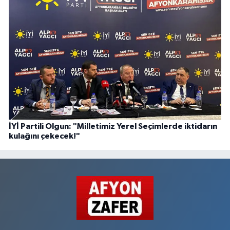
İYİ Partili Olgun: "Milletimiz Yerel Seçimlerde iktidarın
kulağını çekecek!"