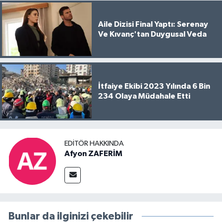
Aile Dizisi Final Yaptı: Serenay
Ve Kıvanç'tan Duygusal Veda
İtfaiye Ekibi 2023 Yılında 6 Bin
234 Olaya Müdahale Etti
EDITÖR HAKKINDA
Afyon ZAFERİM
Bunlar da ilginizi çekebilir