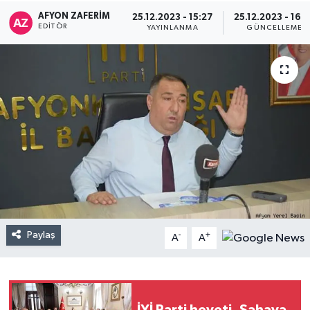
AFYON ZAFERİM
25.12.2023 - 15:27
25.12.2023 - 16:
EDITÖR
YAYINLANMA
GÜNCELLEME
Paylaş
-
+
A
A
İYİ Parti heyeti, Sahaya