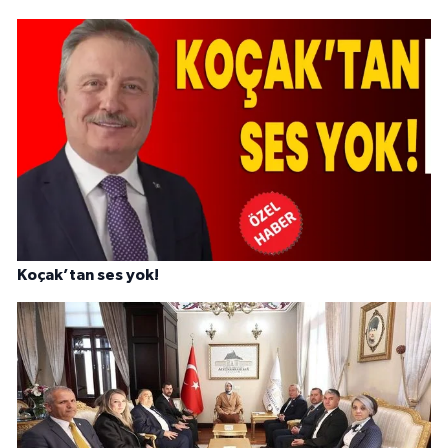
Koçak’tan ses yok!