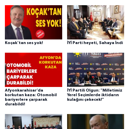
Koçak’tan ses yok!
İYİ Parti heyeti, Sahaya İndi
Afyonkarahisar’da
İYİ Partili Olgun: "Milletimiz
korkutan kaza: Otomobil
Yerel Seçimlerde iktidarın
bariyerlere çarparak
kulağını çekecek!"
durabildi!