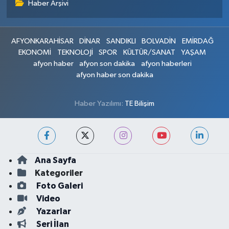
Haber Arşivi
AFYONKARAHİSAR
DİNAR
SANDIKLI
BOLVADİN
EMİRDAĞ
EKONOMİ
TEKNOLOJİ
SPOR
KÜLTÜR/SANAT
YAŞAM
afyon haber
afyon son dakika
afyon haberleri
afyon haber son dakika
Haber Yazılımı:
TE Bilişim
Ana Sayfa
Kategoriler
Foto Galeri
Video
Yazarlar
Seri İlan