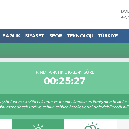
DO
47,
EU
55,
STE
SAĞLIK
SİYASET
SPOR
TEKNOLOJİ
TÜRKİYE
64,
GRA
651
BİS
13.
BIT
İKINDI VAKTINE KALAN SÜRE
64.
00:25:27
 şey bulunursa sevâbı hak eder ve imanını kemâle erdirmiş olur: İnsanlar 
ini menedecek verâ ve cahilin cahilce hareketlerini defedebileceği hili