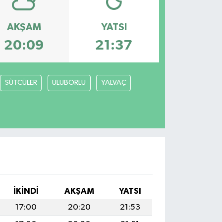
AKŞAM
YATSI
20:09
21:37
SÜTCÜLER
ULUBORLU
YALVAÇ
İKINDI
AKŞAM
YATSI
17:00
20:20
21:53