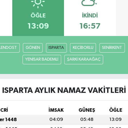
ÖĞLE
İKINDI
13:09
16:57
LENDOST
GÖNEN
ISPARTA
KEÇİBORLU
SENİRKENT
YENİSAR BADEMLİ
ŞARKİ KARAAĞAÇ
ISPARTA AYLIK NAMAZ VAKITLERI
İCRİ
İMSAK
GÜNEŞ
ÖĞLE
fer 1448
04:09
05:48
13:09