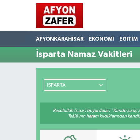
AFYONKARAHİSAR
EKONOMİ
EĞİTİM
İsparta Namaz Vakitleri
ISPARTA
Resûlullah (s.a.v.) buyurdular: "Kimde şu üç
Teâlâ'nın haram kıldıklarından kendis