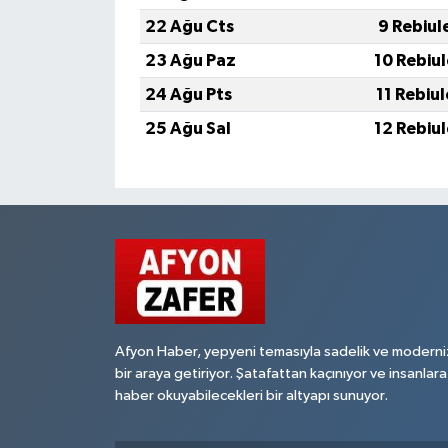
22 Ağu Cts
9 Rebiul
23 Ağu Paz
10 Rebiu
24 Ağu Pts
11 Rebiu
25 Ağu Sal
12 Rebiu
Afyon Haber, yepyeni temasıyla sadelik ve moderni
bir araya getiriyor. Şatafattan kaçınıyor ve insanlara
haber okuyabilecekleri bir altyapı sunuyor.