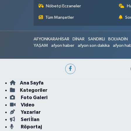
Nöbetçi Eczaneler
H
Tüm Manşetler
Son
AFYONKARAHİSAR
DİNAR
SANDIKLI
BOLVADİN
YAŞAM
afyon haber
afyon son dakika
afyon hab
Ana Sayfa
Kategoriler
Foto Galeri
Video
Yazarlar
Seri İlan
Röportaj