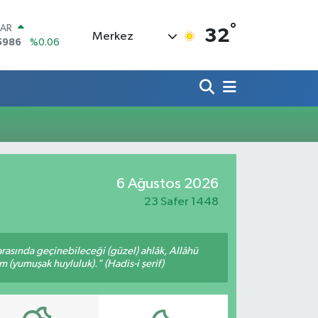
°
LAR
32
Merkez
5986
%0.06
RO
0700
%0.1
RLİN
2438
%0.21
M ALTIN
3.94
%0.32
T100
768
%48
COIN
6 Ağustos 2026
602,05
%0.69
23 Safer 1448
arasında geçinebileceği (güzel) ahlâk, Allâhü
m (yumuşak huyluluk)." (Hadis-i şerif)