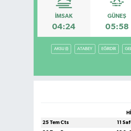
İMSAK
GÜNEŞ
04:24
05:58
AKSU (I)
ATABEY
EĞİRDİR
GE
H
25 Tem Cts
11 Sa