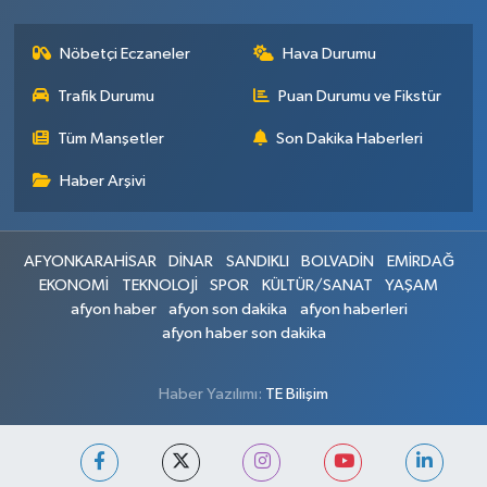
Nöbetçi Eczaneler
Hava Durumu
Trafik Durumu
Puan Durumu ve Fikstür
Tüm Manşetler
Son Dakika Haberleri
Haber Arşivi
AFYONKARAHİSAR
DİNAR
SANDIKLI
BOLVADİN
EMİRDAĞ
EKONOMİ
TEKNOLOJİ
SPOR
KÜLTÜR/SANAT
YAŞAM
afyon haber
afyon son dakika
afyon haberleri
afyon haber son dakika
Haber Yazılımı:
TE Bilişim