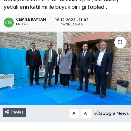
yetkililerin katılımı ile büyük bir ilgi topladı.
CEMILE KAYTAN
16.12.2023 - 11:03
EDITÖR
YAYINLANMA
Paylaş
-
+
A
A