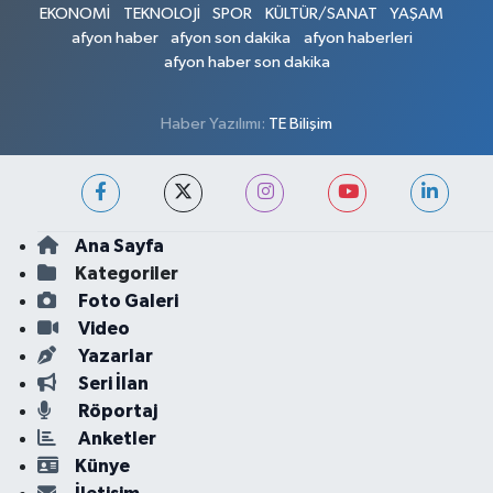
EKONOMİ
TEKNOLOJİ
SPOR
KÜLTÜR/SANAT
YAŞAM
afyon haber
afyon son dakika
afyon haberleri
afyon haber son dakika
Haber Yazılımı:
TE Bilişim
Ana Sayfa
Kategoriler
Foto Galeri
Video
Yazarlar
Seri İlan
Röportaj
Anketler
Künye