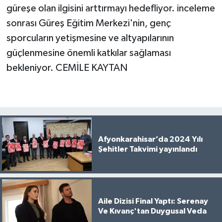
güreşe olan ilgisini arttırmayı hedefliyor. inceleme
sonrası Güreş Eğitim Merkezi'nin, genç
sporcuların yetişmesine ve altyapılarının
güçlenmesine önemli katkılar sağlaması
bekleniyor. CEMİLE KAYTAN
Afyonkarahisar’da 2024 Yılı
Şehitler Takvimi yayınlandı
Aile Dizisi Final Yaptı: Serenay
Ve Kıvanç'tan Duygusal Veda