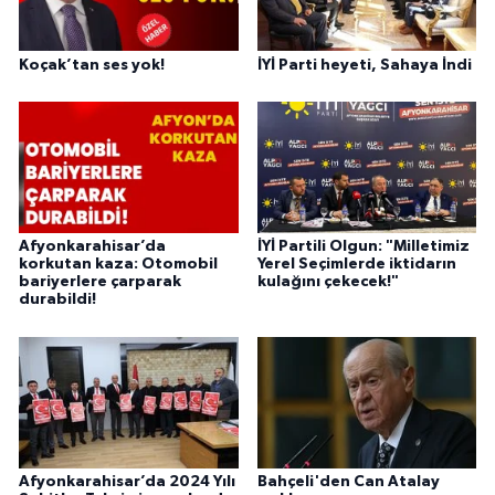
Koçak’tan ses yok!
İYİ Parti heyeti, Sahaya İndi
Afyonkarahisar’da
İYİ Partili Olgun: "Milletimiz
korkutan kaza: Otomobil
Yerel Seçimlerde iktidarın
bariyerlere çarparak
kulağını çekecek!"
durabildi!
Afyonkarahisar’da 2024 Yılı
Bahçeli'den Can Atalay