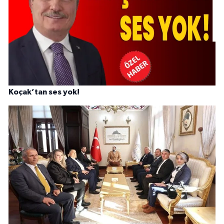
Koçak’tan ses yok!