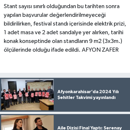
Stant sayısı sınırlı olduğundan bu tarihten sonra
yapılan başvurular değerlendirilmeyeceği
bildirilirken, festival standı içerisinde elektrik prizi,
1 adet masa ve 2 adet sandalye yer alırken, tarihi
konak konseptinde olan standların 9 m2 (3x3m.)
ölçülerinde olduğu ifade edildi. AFYON ZAFER
Afyonkarahisar’da 2024 Yılı
Şehitler Takvimi yayınlandı
Aile Dizisi Final Yaptı: Serenay