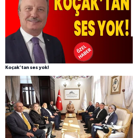
Koçak’tan ses yok!