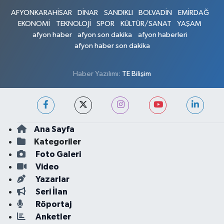
AFYONKARAHİSAR
DİNAR
SANDIKLI
BOLVADİN
EMİRDAĞ
EKONOMİ
TEKNOLOJİ
SPOR
KÜLTÜR/SANAT
YAŞAM
afyon haber
afyon son dakika
afyon haberleri
afyon haber son dakika
Haber Yazılımı:
TE Bilişim
Ana Sayfa
Kategoriler
Foto Galeri
Video
Yazarlar
Seri İlan
Röportaj
Anketler