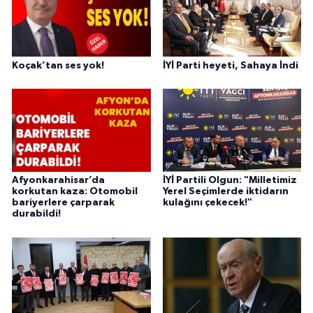
Koçak’tan ses yok!
İYİ Parti heyeti, Sahaya İndi
Afyonkarahisar’da
İYİ Partili Olgun: "Milletimiz
korkutan kaza: Otomobil
Yerel Seçimlerde iktidarın
bariyerlere çarparak
kulağını çekecek!"
durabildi!