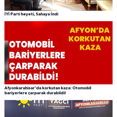
İYİ Parti heyeti, Sahaya İndi
Afyonkarahisar’da korkutan kaza: Otomobil
bariyerlere çarparak durabildi!