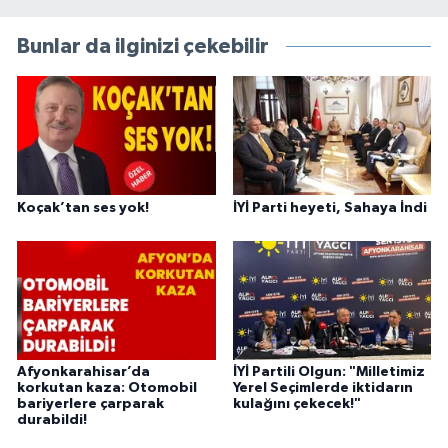
Bunlar da ilginizi çekebilir
Koçak’tan ses yok!
İYİ Parti heyeti, Sahaya İndi
Afyonkarahisar’da
İYİ Partili Olgun: "Milletimiz
korkutan kaza: Otomobil
Yerel Seçimlerde iktidarın
bariyerlere çarparak
kulağını çekecek!"
durabildi!