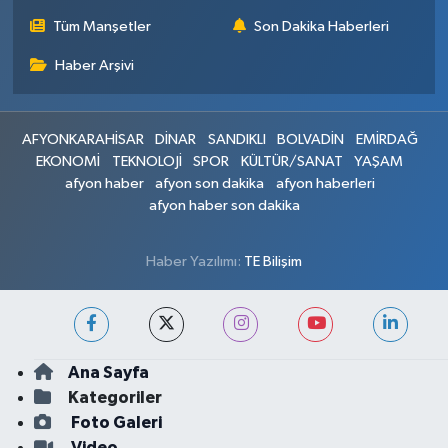
Tüm Manşetler
Son Dakika Haberleri
Haber Arşivi
AFYONKARAHİSAR
DİNAR
SANDIKLI
BOLVADİN
EMİRDAĞ
EKONOMİ
TEKNOLOJİ
SPOR
KÜLTÜR/SANAT
YAŞAM
afyon haber
afyon son dakika
afyon haberleri
afyon haber son dakika
Haber Yazılımı:
TE Bilişim
Ana Sayfa
Kategoriler
Foto Galeri
Video