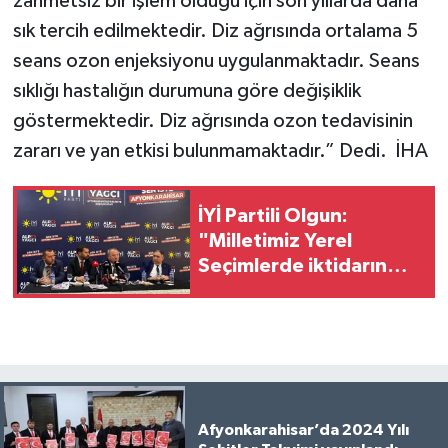
zahmetsiz bir işlem olduğu için son yıllarda daha
sık tercih edilmektedir. Diz ağrısında ortalama 5
seans ozon enjeksiyonu uygulanmaktadır. Seans
sıklığı hastalığın durumuna göre değişiklik
göstermektedir. Diz ağrısında ozon tedavisinin
zararı ve yan etkisi bulunmamaktadır.” Dedi. İHA
İYİ Partili Olgun:
"Milletimiz Yerel
Seçimlerde iktidarın
kulağını çekecek!"
Afyonkarahisar’da 2024 Yılı