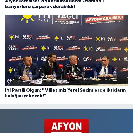
Afyonkarahisar’da korkutan kaza: Otomobil
bariyerlere çarparak durabildi!
İYİ Partili Olgun: "Milletimiz Yerel Seçimlerde iktidarın
kulağını çekecek!"