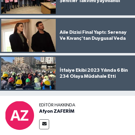
Şehitler Takvimi yayınlandı
Aile Dizisi Final Yaptı: Serenay
Ve Kıvanç'tan Duygusal Veda
İtfaiye Ekibi 2023 Yılında 6 Bin
234 Olaya Müdahale Etti
EDITÖR HAKKINDA
Afyon ZAFERİM