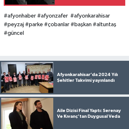
#afyonhaber #afyonzafer #afyonkarahisar
#peyzaj #parke #çobanlar #başkan #altuntaş
#güncel
Afyonkarahisar’da 2024 Yılı
Şehitler Takvimi yayınlandı
Aile Dizisi Final Yaptı: Serenay
Ve Kıvanç'tan Duygusal Veda