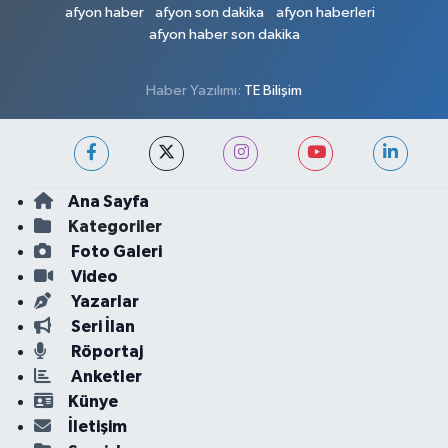
afyon haber
afyon son dakika
afyon haberleri
afyon haber son dakika
Haber Yazılımı:
TE Bilişim
Ana Sayfa
Kategoriler
Foto Galeri
Video
Yazarlar
Seri İlan
Röportaj
Anketler
Künye
İletişim