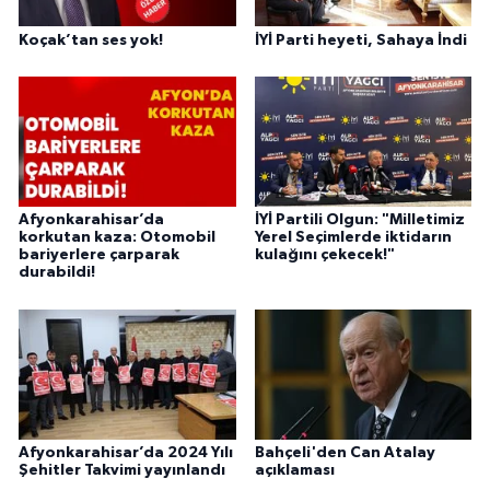
Koçak’tan ses yok!
İYİ Parti heyeti, Sahaya İndi
Afyonkarahisar’da
İYİ Partili Olgun: "Milletimiz
korkutan kaza: Otomobil
Yerel Seçimlerde iktidarın
bariyerlere çarparak
kulağını çekecek!"
durabildi!
Afyonkarahisar’da 2024 Yılı
Bahçeli'den Can Atalay
Şehitler Takvimi yayınlandı
açıklaması