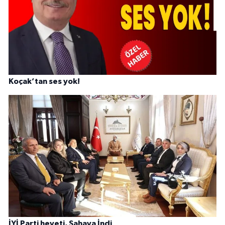
Koçak’tan ses yok!
İYİ Parti heyeti, Sahaya İndi