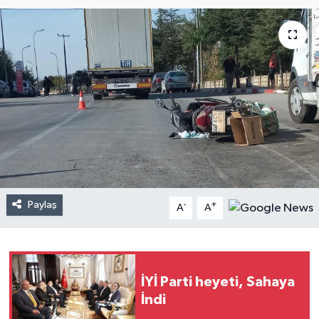
Paylaş
-
+
A
A
İYİ Parti heyeti, Sahaya
İndi