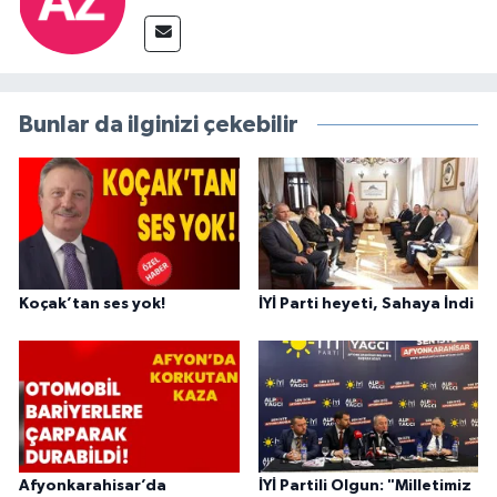
Bunlar da ilginizi çekebilir
Koçak’tan ses yok!
İYİ Parti heyeti, Sahaya İndi
Afyonkarahisar’da
İYİ Partili Olgun: "Milletimiz