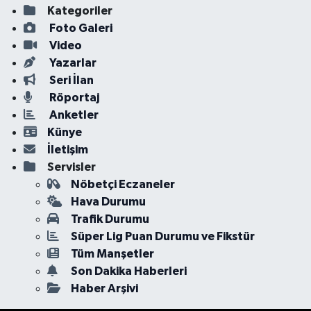
Kategoriler
Foto Galeri
Video
Yazarlar
Seri İlan
Röportaj
Anketler
Künye
İletişim
Servisler
Nöbetçi Eczaneler
Hava Durumu
Trafik Durumu
Süper Lig Puan Durumu ve Fikstür
Tüm Manşetler
Son Dakika Haberleri
Haber Arşivi