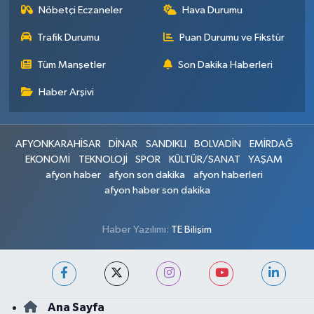
Nöbetçi Eczaneler
Hava Durumu
Trafik Durumu
Puan Durumu ve Fikstür
Tüm Manşetler
Son Dakika Haberleri
Haber Arşivi
AFYONKARAHİSAR
DİNAR
SANDIKLI
BOLVADİN
EMİRDAĞ
EKONOMİ
TEKNOLOJİ
SPOR
KÜLTÜR/SANAT
YAŞAM
afyon haber
afyon son dakika
afyon haberleri
afyon haber son dakika
Haber Yazılımı:
TE Bilişim
Ana Sayfa