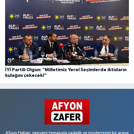
İYİ Partili Olgun: "Milletimiz Yerel Seçimlerde iktidarın
kulağını çekecek!"
Afyon Haber, yepyeni temasıyla sadelik ve modernizmi bir araya