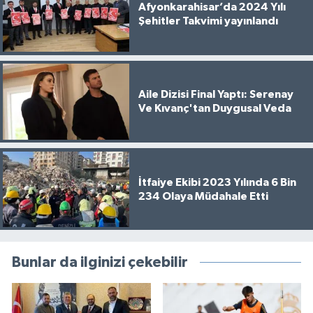
Afyonkarahisar’da 2024 Yılı
Şehitler Takvimi yayınlandı
Aile Dizisi Final Yaptı: Serenay
Ve Kıvanç'tan Duygusal Veda
İtfaiye Ekibi 2023 Yılında 6 Bin
234 Olaya Müdahale Etti
Bunlar da ilginizi çekebilir