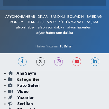
AFYONKARAHİSAR
DİNAR
SANDIKLI
BOLVADİN
EMİRDAĞ
EKONOMİ
TEKNOLOJİ
SPOR
KÜLTÜR/SANAT
YAŞAM
afyon haber
afyon son dakika
afyon haberleri
afyon haber son dakika
Haber Yazılımı:
TE Bilişim
Ana Sayfa
Kategoriler
Foto Galeri
Video
Yazarlar
Seri İlan