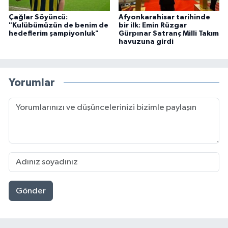
Çağlar Söyüncü:
Afyonkarahisar tarihinde
"Kulübümüzün de benim de
bir ilk: Emin Rüzgar
hedeflerim şampiyonluk"
Gürpınar Satranç Milli Takım
havuzuna girdi
Yorumlar
Gönder