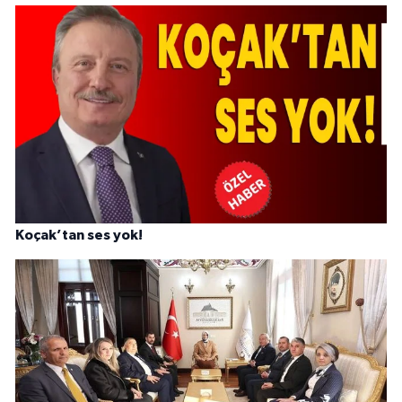
Koçak’tan ses yok!