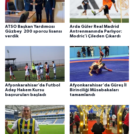
ATSO Başkan Yardımcısı
Arda Güler Real Madrid
Güzbey 200 sporcu lisansı
Antrenmanında Parlıyor:
verdik
Modric'i Çileden Çıkardı
Afyonkarahisar’da Futbol
Afyonkarahisar'da Güreş İl
Aday Hakem Kursu
Birinciliği Müsabakaları
başvuruları başladı
tamamlandı