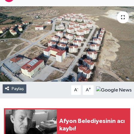
Paylaş
-
+
A
A
Afyon Belediyesinin acı
kaybı!