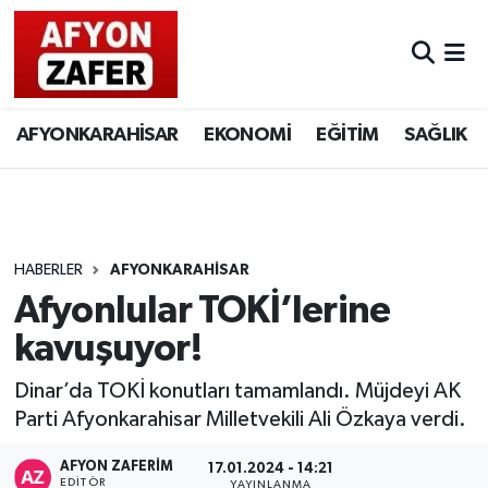
AFYONKARAHİSAR
EKONOMİ
EĞİTİM
SAĞLIK
HABERLER
AFYONKARAHİSAR
Afyonlular TOKİ’lerine
kavuşuyor!
Dinar’da TOKİ konutları tamamlandı. Müjdeyi AK
Parti Afyonkarahisar Milletvekili Ali Özkaya verdi.
AFYON ZAFERİM
17.01.2024 - 14:21
EDITÖR
YAYINLANMA