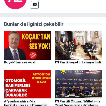
Bunlar da ilginizi çekebilir
Koçak’tan ses yok!
İYİ Parti heyeti, Sahaya İndi
Afyonkarahisar’da
İYİ Partili Olgun: "Milletimiz
korkutan kaza: Otomobil
Yerel Seçimlerde iktidarın