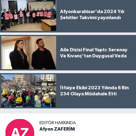
Afyonkarahisar’da 2024 Yılı
Şehitler Takvimi yayınlandı
Aile Dizisi Final Yaptı: Serenay
Ve Kıvanç'tan Duygusal Veda
İtfaiye Ekibi 2023 Yılında 6 Bin
234 Olaya Müdahale Etti
EDITÖR HAKKINDA
Afyon ZAFERİM