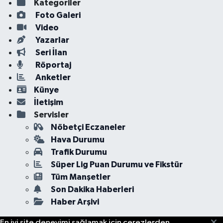
Kategoriler
Foto Galeri
Video
Yazarlar
Seri İlan
Röportaj
Anketler
Künye
İletişim
Servisler
Nöbetçi Eczaneler
Hava Durumu
Trafik Durumu
Süper Lig Puan Durumu ve Fikstür
Tüm Manşetler
Son Dakika Haberleri
Haber Arşivi
En iyi site deneyimi sağlamak için çerezlerden