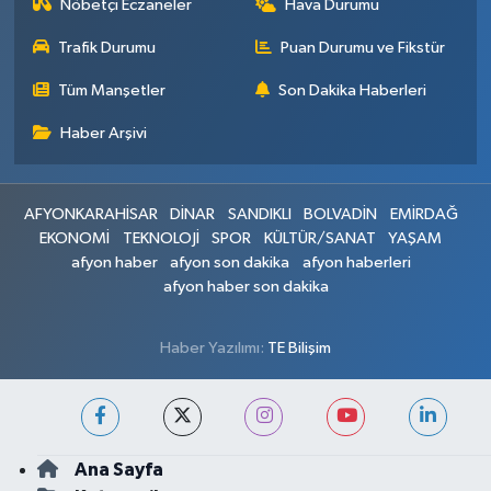
Nöbetçi Eczaneler
Hava Durumu
Trafik Durumu
Puan Durumu ve Fikstür
Tüm Manşetler
Son Dakika Haberleri
Haber Arşivi
AFYONKARAHİSAR
DİNAR
SANDIKLI
BOLVADİN
EMİRDAĞ
EKONOMİ
TEKNOLOJİ
SPOR
KÜLTÜR/SANAT
YAŞAM
afyon haber
afyon son dakika
afyon haberleri
afyon haber son dakika
Haber Yazılımı:
TE Bilişim
Ana Sayfa