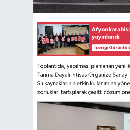
Afyonkarahisa
yayınlandı
İçeriği Görüntül
Toplantıda, yapılması planlanan yenilikç
Tarıma Dayalı İhtisas Organize Sanayi 
Su kaynaklarının etkin kullanımına yönel
zorlukları tartışılarak çeşitli çözüm öner