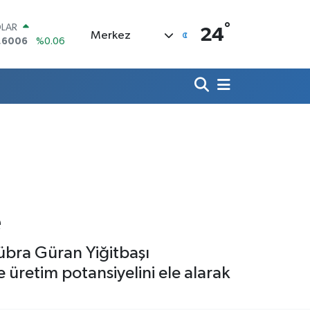
°
LAR
24
Merkez
,6006
%0.06
RO
,0250
%0.02
ERLİN
,2398
%0.2
AM ALTIN
13.94
%0.32
ST100
.768
%48
TCOIN
.643,95
%0.16
Kübra Güran Yiğitbaşı
e üretim potansiyelini ele alarak