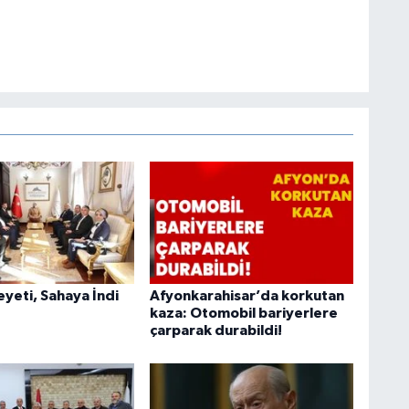
heyeti, Sahaya İndi
Afyonkarahisar’da korkutan
kaza: Otomobil bariyerlere
çarparak durabildi!