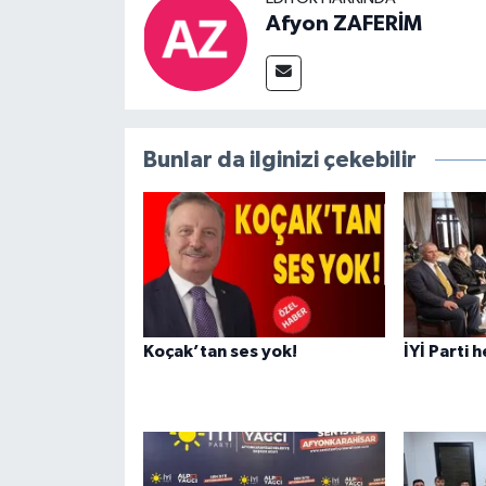
Afyon ZAFERİM
Bunlar da ilginizi çekebilir
Koçak’tan ses yok!
İYİ Parti 