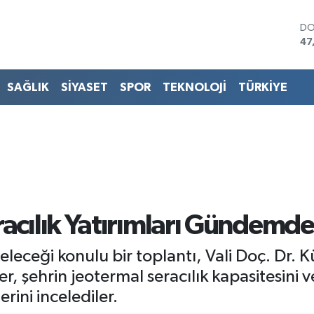
DO
47
EU
55
ST
SAĞLIK
SİYASET
SPOR
TEKNOLOJİ
TÜRKİYE
64
GR
65
Bİ
13
BI
64
acılık Yatırımları Gündemde
eleceği konulu bir toplantı, Vali Doç. Dr. 
er, şehrin jeotermal seracılık kapasitesini v
erini incelediler.