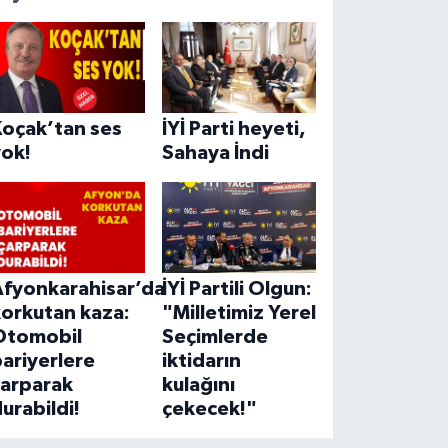
Koçak’tan ses
İYİ Parti heyeti,
yok!
Sahaya İndi
Afyonkarahisar’da
İYİ Partili Olgun:
korkutan kaza:
"Milletimiz Yerel
Otomobil
Seçimlerde
ariyerlere
iktidarın
çarparak
kulağını
urabildi!
çekecek!"