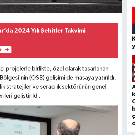
r’da 2024 Yılı Şehitler Takvimi
e
i projelerle birlikte, özel olarak tasarlanan
Bölgesi'nin (OSB) gelişimi de masaya yatırıldı.
ik stratejiler ve seracılık sektörünün genel
ileri geliştirildi.
b
d