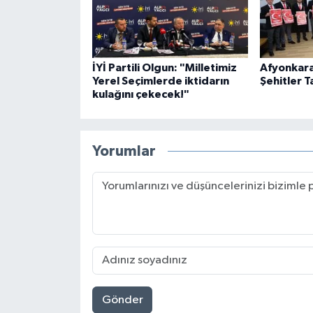
İYİ Partili Olgun: "Milletimiz
Afyonkara
Yerel Seçimlerde iktidarın
Şehitler T
kulağını çekecek!"
Yorumlar
Gönder