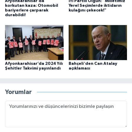
Afyonkarahisar’da
İYİ Partili Olgun: "Milletimiz
korkutan kaza: Otomobil
Yerel Seçimlerde iktidarın
bariyerlere çarparak
kulağını çekecek!"
durabildi!
Afyonkarahisar’da 2024 Yılı
Bahçeli'den Can Atalay
Şehitler Takvimi yayınlandı
açıklaması
Yorumlar