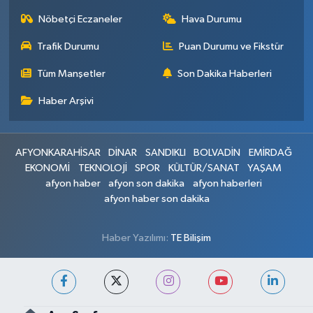
Nöbetçi Eczaneler
Hava Durumu
Trafik Durumu
Puan Durumu ve Fikstür
Tüm Manşetler
Son Dakika Haberleri
Haber Arşivi
AFYONKARAHİSAR
DİNAR
SANDIKLI
BOLVADİN
EMİRDAĞ
EKONOMİ
TEKNOLOJİ
SPOR
KÜLTÜR/SANAT
YAŞAM
afyon haber
afyon son dakika
afyon haberleri
afyon haber son dakika
Haber Yazılımı:
TE Bilişim