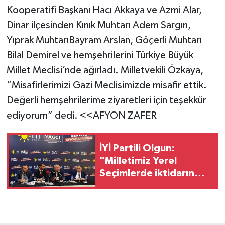
Kooperatifi Başkanı Hacı Akkaya ve Azmi Alar,
Dinar ilçesinden Kınık Muhtarı Adem Sargın,
Yıprak MuhtarıBayram Arslan, Göçerli Muhtarı
Bilal Demirel ve hemşehrilerini Türkiye Büyük
Millet Meclisi’nde ağırladı. Milletvekili Özkaya,
“Misafirlerimizi Gazi Meclisimizde misafir ettik.
Değerli hemşehrilerime ziyaretleri için teşekkür
ediyorum” dedi. <<AFYON ZAFER
İYİ Partili Olgun:
"Milletimiz Yerel
Seçimlerde iktidarın
kulağını çekecek!"