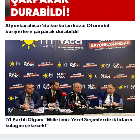
Afyonkarahisar’da korkutan kaza: Otomobil
bariyerlere çarparak durabildi!
İYİ Partili Olgun: "Milletimiz Yerel Seçimlerde iktidarın
kulağını çekecek!"