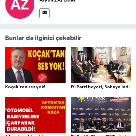
Bunlar da ilginizi çekebilir
Koçak’tan ses yok!
İYİ Parti heyeti, Sahaya İndi