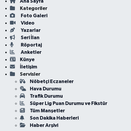
Ana Sayfa
Kategoriler
Foto Galeri
Video
Yazarlar
Seri İlan
Röportaj
Anketler
Künye
İletişim
Servisler
Nöbetçi Eczaneler
Hava Durumu
Trafik Durumu
Süper Lig Puan Durumu ve Fikstür
Tüm Manşetler
Son Dakika Haberleri
Haber Arşivi