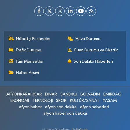
Nöbetçi Eczaneler
Hava Durumu
Trafik Durumu
Puan Durumu ve Fikstür
Tüm Manşetler
Son Dakika Haberleri
Haber Arşivi
AFYONKARAHİSAR
DİNAR
SANDIKLI
BOLVADİN
EMİRDAĞ
EKONOMİ
TEKNOLOJİ
SPOR
KÜLTÜR/SANAT
YAŞAM
afyon haber
afyon son dakika
afyon haberleri
afyon haber son dakika
Haber Yazılımı:
TE Bilişim