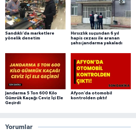
Sandıklı’da marketlere
Hırsızlık suçundan 6 yıl
yönelik denetim
hapis cezası ile aranan
şahsı jandarma yakaladı
Jandarma 5 Ton 600 Kilo
Afyon’da otomobil
Gümrük Kaçağı Ceviz İçi Ele
kontrolden çıktı!
Geçirdi
Yorumlar