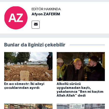
EDITÖR HAKKINDA
Afyon ZAFERİM
Bunlar da ilginizi çekebilir
En acı sömestr: İki aileyi
Alkollü sürücü
çocuklarından ayırdı
uygulamadan kaçtı,
yakalanınca “Ben mi kaçtım
Allah Allah” dedi