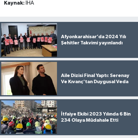
Kaynak:
İHA
Afyonkarahisar’da 2024 Yılı
Şehitler Takvimi yayınlandı
Aile Dizisi Final Yaptı: Serenay
Ve Kıvanç'tan Duygusal Veda
İtfaiye Ekibi 2023 Yılında 6 Bin
234 Olaya Müdahale Etti