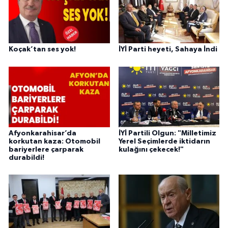
Koçak’tan ses yok!
İYİ Parti heyeti, Sahaya İndi
Afyonkarahisar’da
İYİ Partili Olgun: "Milletimiz
korkutan kaza: Otomobil
Yerel Seçimlerde iktidarın
bariyerlere çarparak
kulağını çekecek!"
durabildi!