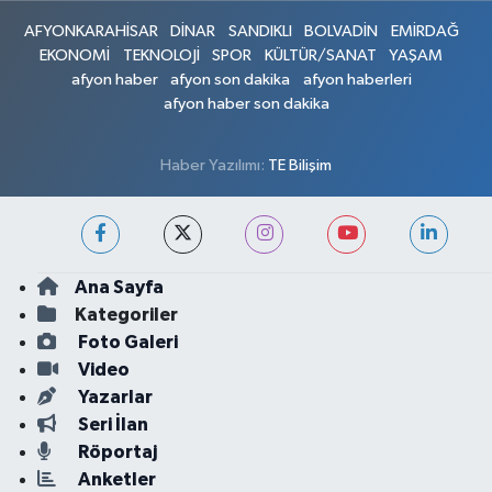
AFYONKARAHİSAR
DİNAR
SANDIKLI
BOLVADİN
EMİRDAĞ
EKONOMİ
TEKNOLOJİ
SPOR
KÜLTÜR/SANAT
YAŞAM
afyon haber
afyon son dakika
afyon haberleri
afyon haber son dakika
Haber Yazılımı:
TE Bilişim
Ana Sayfa
Kategoriler
Foto Galeri
Video
Yazarlar
Seri İlan
Röportaj
Anketler