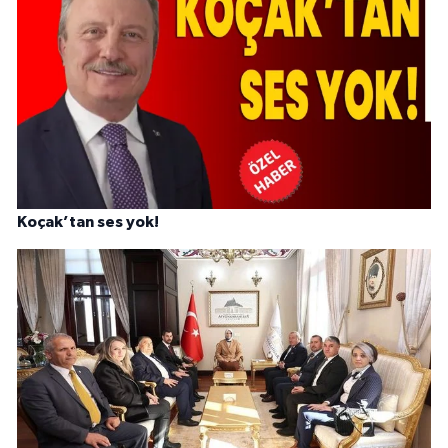
Koçak’tan ses yok!