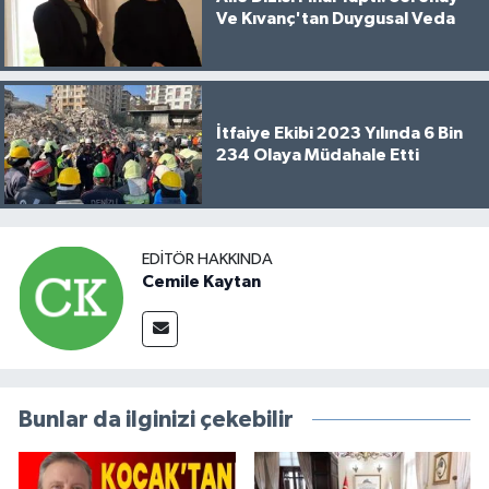
Ve Kıvanç'tan Duygusal Veda
İtfaiye Ekibi 2023 Yılında 6 Bin
234 Olaya Müdahale Etti
EDITÖR HAKKINDA
Cemile Kaytan
Bunlar da ilginizi çekebilir