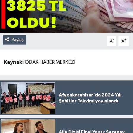
Paylaş
-
+
A
A
Kaynak:
ODAK HABER MERKEZİ
Afyonkarahisar’da 2024 Yılı
Şehitler Takvimi yayınlandı
Aile Dizisi Final Yaptı: Serenay