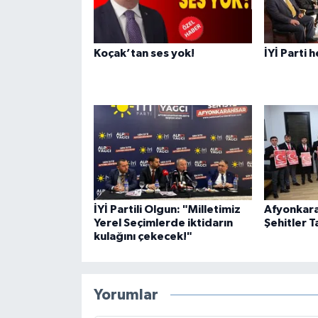
Koçak’tan ses yok!
İYİ Parti 
İYİ Partili Olgun: "Milletimiz
Afyonkara
Yerel Seçimlerde iktidarın
Şehitler T
kulağını çekecek!"
Yorumlar