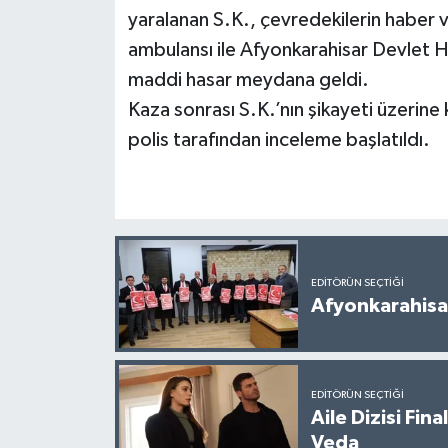
yaralanan S.K., çevredekilerin haber ve
ambulansı ile Afyonkarahisar Devlet H
maddi hasar meydana geldi.
Kaza sonrası S.K.’nın şikayeti üzerin
polis tarafından inceleme başlatıldı.
EDITÖRÜN SEÇTIĞI
Afyonkarahisar
EDITÖRÜN SEÇTIĞI
Aile Dizisi Fin
Veda