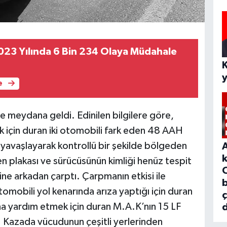
 2023 Yılında 6 Bin 234 Olaya Müdahale
e
 meydana geldi. Edinilen bilgilere göre,
 için duran iki otomobili fark eden 48 AAH
 yavaşlayarak kontrollü bir şekilde bölgeden
n plakası ve sürücüsünün kimliği henüz tespit
e arkadan çarptı. Çarpmanın etkisi ile
b
tomobili yol kenarında arıza yaptığı için duran
na yardım etmek için duran M.A.K’nın 15 LF
d
. Kazada vücudunun çeşitli yerlerinden