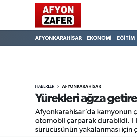
AFYONKARAHİSAR
EKONOMİ
EĞİTİM
HABERLER
AFYONKARAHİSAR
Yürekleri ağza getir
Afyonkarahisar’da kamyonun ça
otomobil çarparak durabildi. 1
sürücüsünün yakalanması için ç