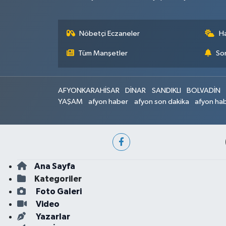
Nöbetçi Eczaneler
H
Tüm Manşetler
Son
AFYONKARAHİSAR
DİNAR
SANDIKLI
BOLVADİN
YAŞAM
afyon haber
afyon son dakika
afyon hab
Ana Sayfa
Kategoriler
Foto Galeri
Video
Yazarlar