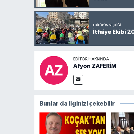
EDITÖRÜN SEÇTIĞI
İtfaiye Ekibi 
EDITÖR HAKKINDA
Afyon ZAFERİM
Bunlar da ilginizi çekebilir