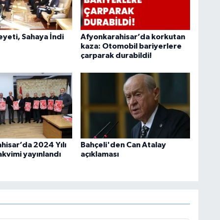
heyeti, Sahaya İndi
Afyonkarahisar’da korkutan
kaza: Otomobil bariyerlere
çarparak durabildi!
hisar’da 2024 Yılı
Bahçeli'den Can Atalay
akvimi yayınlandı
açıklaması