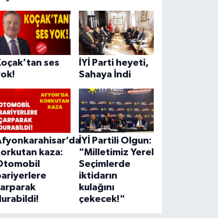
Koçak’tan ses
İYİ Parti heyeti,
yok!
Sahaya İndi
Afyonkarahisar’da
İYİ Partili Olgun:
korkutan kaza:
"Milletimiz Yerel
Otomobil
Seçimlerde
ariyerlere
iktidarın
çarparak
kulağını
urabildi!
çekecek!"