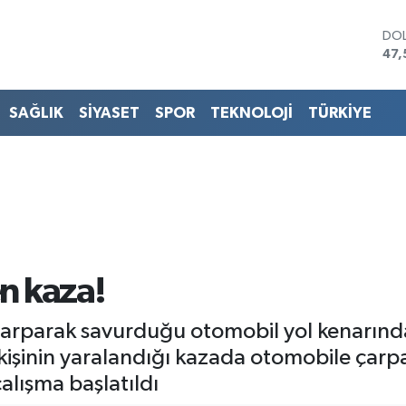
DO
47,
EU
55,
STE
SAĞLIK
SİYASET
SPOR
TEKNOLOJİ
TÜRKİYE
64,
GRA
651
BİS
13.
BIT
64.
en kaza!
rparak savurduğu otomobil yol kenarında 
 kişinin yaralandığı kazada otomobile ça
alışma başlatıldı