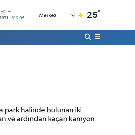
°
LAR
25
Merkez
5971
%0.05
RO
1336
%0.18
RLİN
2534
%0.22
M ALTIN
8.23
%0.39
T100
703
%0
COIN
475,47
%0.66
park halinde bulunan iki
rpan ve ardından kaçan kamyon