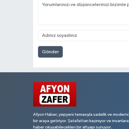
Gönder
Afyon Haber, yepyeni temasıyla sadelik ve moderni
bir araya getiriyor. Şatafattan kaçınıyor ve insanlara
haber okuyabilecekleri bir altyapı sunuyor.