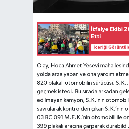
İtfaiye Ekibi
Etti
İçeriği Görüntül
Olay, Hoca Ahmet Yesevi mahallesinde
yolda arza yapan ve ona yardım etmek
820 plakalı otomobilin sürücüsü S.K.,
geçmek istedi. Bu sırada arkadan gele
edilmeyen kamyon, S.K.’nın otomobilin
savrularak kontrolden çıkan S.K.’nın o
03 BC 091 M.E.K.’nin otomobili ile o
399 plakalı aracına çarparak durabildi