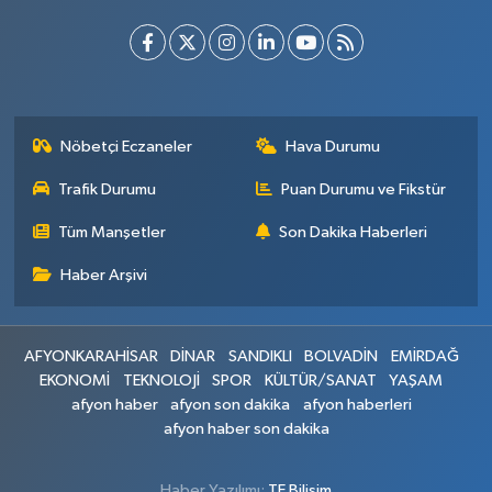
Nöbetçi Eczaneler
Hava Durumu
Trafik Durumu
Puan Durumu ve Fikstür
Tüm Manşetler
Son Dakika Haberleri
Haber Arşivi
AFYONKARAHİSAR
DİNAR
SANDIKLI
BOLVADİN
EMİRDAĞ
EKONOMİ
TEKNOLOJİ
SPOR
KÜLTÜR/SANAT
YAŞAM
afyon haber
afyon son dakika
afyon haberleri
afyon haber son dakika
Haber Yazılımı:
TE Bilişim