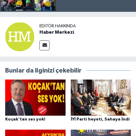
EDITÖR HAKKINDA
Haber Merkezi
Bunlar da ilginizi çekebilir
Koçak’tan ses yok!
İYİ Parti heyeti, Sahaya İndi