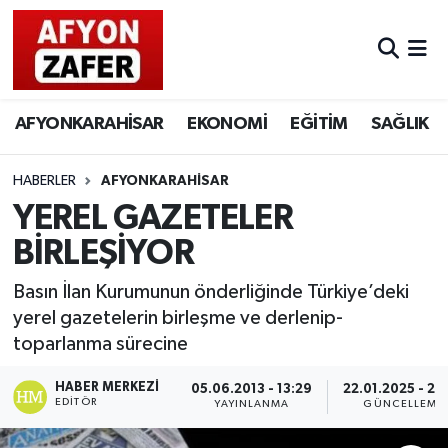
AFYONKARAHİSAR
EKONOMİ
EĞİTİM
SAĞLIK
HABERLER
AFYONKARAHİSAR
YEREL GAZETELER
BİRLEŞİYOR
Basın İlan Kurumunun önderliğinde Türkiye’deki
yerel gazetelerin birleşme ve derlenip-
toparlanma sürecine
HABER MERKEZI
05.06.2013 - 13:29
22.01.2025 - 23
EDITÖR
YAYINLANMA
GÜNCELLEME