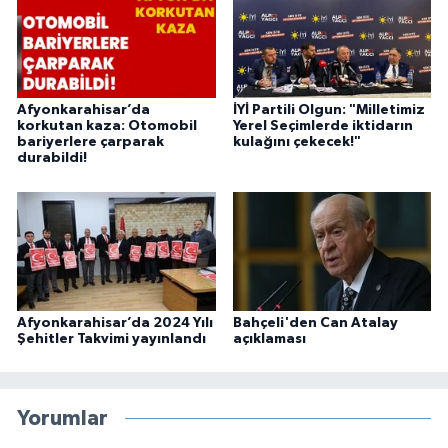
Afyonkarahisar’da
İYİ Partili Olgun: "Milletimiz
korkutan kaza: Otomobil
Yerel Seçimlerde iktidarın
bariyerlere çarparak
kulağını çekecek!"
durabildi!
Afyonkarahisar’da 2024 Yılı
Bahçeli'den Can Atalay
Şehitler Takvimi yayınlandı
açıklaması
Yorumlar